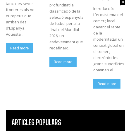
0
tanca les seves
profunditat la
Introducció:
fronteres als no
classificació de la
L'ecosistema del
europeus que
selecció espanyola
comerç local
arriben des
de futbol per a la
davant el repte
d'Espanya.
final del Mundial
de la
Aquesta...
2026, un
modernitatEn un
esdeveniment que
context global on
redefineix...
Read more
el comerç
electrònic i les
Read more
grans superfícies
dominen el...
Read more
ARTICLES POPULARS