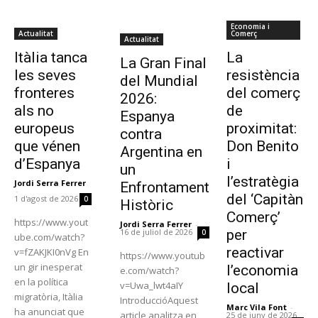
Economia i
Actualitat
Comerç
Actualitat
Itàlia tanca
La
La Gran Final
les seves
resistència
del Mundial
fronteres
del comerç
2026:
als no
de
Espanya
europeus
proximitat:
contra
que vénen
Don Benito
Argentina en
d’Espanya
i
un
l’estratègia
Jordi Serra Ferrer
Enfrontament
-
del ‘Capitàn
1 d'agost de 2026
0
Històric
Comerç’
https://www.yout
Jordi Serra Ferrer
-
per
16 de juliol de 2026
0
ube.com/watch?
reactivar
v=fZAKJKI0nVg En
https://www.youtub
un gir inesperat
l’economia
e.com/watch?
en la política
v=Uwa_lwt4aIY
local
migratòria, Itàlia
IntroduccióAquest
Marc Vila Font
-
ha anunciat que
article analitza en
25 de juny de 2026