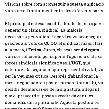
visions sobre com aconseguir aquesta unificació
van xocar frontalment entre les diferents parts.
El principi d’entesa assolit a finals de març ja va
generar un cisma sindical. La majoria
necessària per validar l’acord es va aconseguir
gràcies als vots de
CC OO
, el sindicat majoritari
a la mesa, i
Fetico
. Junts, els seus
set delegats
van ser suficients per superar l’oposició d’altres
forces sindicals significatives. L’
UGT
, que
ostentava la segona major representativitat, va
ser la veu més crítica. Després d’abandonar la
mesa negociadora i posteriorment tornar-hi, va
decidir desmarcar-se de la signatura, al·legant
que el preacord suposava «cedir davant les
demandes de la patronal». Aquesta postura es
va traduir en mobilitzacions promogudes per