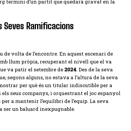
arg termini d’un partit que quedarà gravat en la
les Seves Ramificacions
au de volta de l’encontre. En aquest escenari de
amb llum pròpia, recuperant el nivell que el va
que va patir el setembre de
2024
. Des de la seva
ue, segons alguns, no estava a l’altura de la seva
mostrar per què és un titular indiscutible per a
i els seus companys, i orquestrant el joc espanyol
er a mantenir l’equilibri de l’equip. La seva
 va ser un baluard inexpugnable.