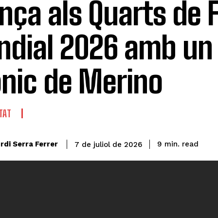
nça als Quarts de F
dial 2026 amb un 
nic de Merino
TAT
read
rdi Serra Ferrer
9
min.
7 de juliol de 2026