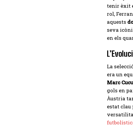
tenir èxit 
rol, Ferra
aquests
d
seva icòni
en els qua
L’Evoluc
La selecci
era un equ
Marc Cucu
gols en pa
Àustria ta
estat clau
versatilita
futbolístic