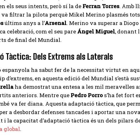
en els seus intents, però sí la de
Ferran Torres
. Amb ll
n va filtrar la pilota perquè Mikel Merino plasmés tots
os
últims anys a l’
Arsenal
. Merino va superar a Diogo 
ca celebració, com el seu pare
Ángel Miguel
, donant 
rts de final del Mundial.
ió Tàctica: Dels Extrems als Laterals
ó espanyola ha sabut fer de la necessitat virtut en aq
ip d’extrems, en aquesta edició del Mundial s’està suste
rella
ha demostrat una entesa a les mil meravelles 
rtits anteriors. Mentre que
Pedro Porro
s’ha fet fort 
mbé va fer diana. Aquesta adaptació tàctica, que perm
 per a desbordar defenses tancades i aportar una nova
t i la capacitat d’adaptació tàctica és un dels pilars d
a global
.