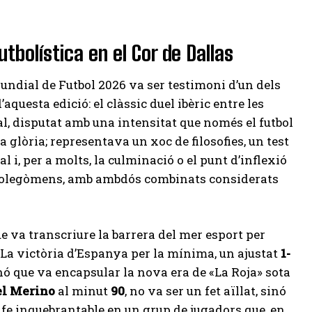
tbolística en el Cor de Dallas
 Mundial de Futbol 2026 va ser testimoni d’un dels
questa edició: el clàssic duel ibèric entre les
al, disputat amb una intensitat que només el futbol
a glòria; representava un xoc de filosofies, un test
l i, per a molts, la culminació o el punt d’inflexió
rolegòmens, amb ambdós combinats considerats
e va transcriure la barrera del mer esport per
. La victòria d’Espanya per la mínima, un ajustat
1-
inó que va encapsular la nova era de «La Roja» sota
l Merino
al minut
90
, no va ser un fet aïllat, sinó
a fe inquebrantable en un grup de jugadors que, en