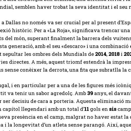
dial, semblen haver trobat la seva identitat i el seu
 a Dallas no només va ser crucial per al present d’Es
lexió històric. Per a «La Roja», significava trencar u
 del món, superant finalment la barrera dels vuitens
sta generació, amb el seu «descaro» i una combinació e
 sepultar les ombres dels Mundials de
2014
,
2018
i
20
ies directes. A més, aquest triomf estendrà la impre
s sense conèixer la derrota, una fita que subratlla la c
gal, i en particular per a una de les figures més icòniq
tit va tenir un sabor agredolç. Amb
39
anys, el davant
 ser decisiu de cara a porteria. Aquesta eliminació m
 capítol llegendari amb un total d’
11
gols en
sis
campi
 seva presència en el camp, malgrat no haver estat la 
a i la longevitat d’un atleta sense parangó. Així, aque