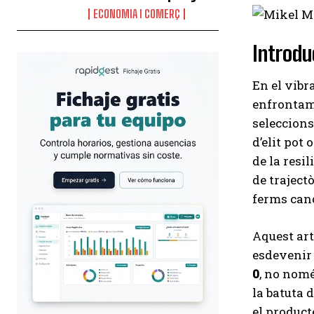
ECONOMIA I COMERÇ
Introdu
En el vibr
enfrontame
seleccions
d’elit pot
de la resi
de traject
ferms cand
Aquest art
esdevenir 
0
, no nomé
la batuta 
el product