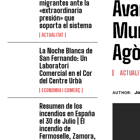
Ava
migrantes ante la
«extraordinaria
presión» que
Mun
soporta el sistema
ACTUALITAT
Agò
La Noche Blanca de
San Fernando: Un
Laboratori
Comercial en el Cor
ACTUALI
del Centre Urbà
ECONOMIA I COMERÇ
Jo
AUTHOR:
Resumen de los
incendios en España
el 30 de Julio | El
incendio de
Fermoselle, Zamora,