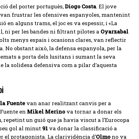
ció del porter portuguès,
Diogo Costa
. El jove
e van frustrar les ofensives espanyoles, mantenint
 en alguns trams, el joc es va espessir, i «La
, ni per les bandes ni filtrant pilotes a
Oyarzabal
lts menys espais i ocasions clares, van reflectir
. No obstant això, la defensa espanyola, per la
emats a porta dels lusitans i sumant la seva
de la solidesa defensiva com a pilar d’aquesta
oi
 la Fuente
van anar realitzant canvis per a
a Fuente en
Mikel Merino
va tornar a donar els
, repetint un guió que ja havia viscut a l’Eurocopa
seu gol al minut
91
va donar la classificació a
r el protagonista. La clarividència d’
Olmo
no va