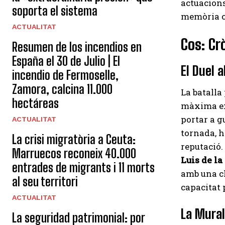
actuacions
soporta el sistema
memòria co
ACTUALITAT
Cos: Cr
Resumen de los incendios en
España el 30 de Julio | El
El Duel 
incendio de Fermoselle,
Zamora, calcina 11.000
La batalla
hectáreas
màxima e
portar a g
ACTUALITAT
tornada, h
La crisi migratòria a Ceuta:
reputació.
Marruecos reconeix 40.000
Luis de la
entrades de migrants i 11 morts
amb una cl
al seu territori
capacitat 
ACTUALITAT
La Mural
La seguridad patrimonial: por