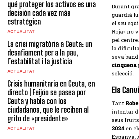
qué proteger los activos es una
Durant gra
decisión cada vez más
guardià lu
estratégica
el seu equ
Roja» no va
ACTUALITAT
pel centre
La crisi migratòria a Ceuta: un
la dificul
desafiament per a la pau,
seva banda
l’estabilitat i la justícia
cinquena
ACTUALITAT
selecció.
Crisis humanitaria en Ceuta, en
Els Canv
directo | Feijóo se pasea por
Ceuta y habla con los
Tant
Robe
ciudadanos, que le reciben al
intentar d
grito de «presidente»
seus fruit
2024
en el
ACTUALITAT
Espanya. A