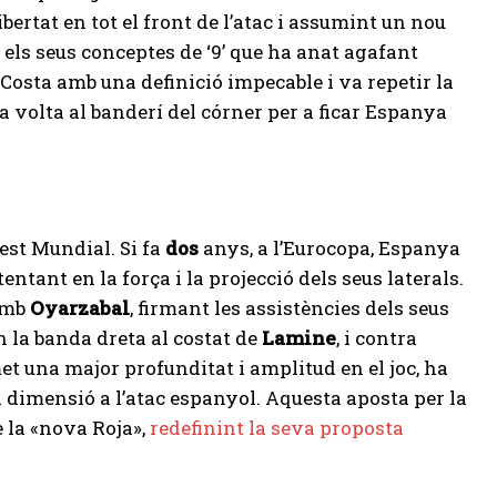
ibertat en tot el front de l’atac i assumint un nou
 els seus conceptes de ‘9’ que ha anat agafant
Costa amb una definició impecable i va repetir la
la volta al banderí del córner per a ficar Espanya
uest Mundial. Si fa
dos
anys, a l’Eurocopa, Espanya
ntant en la força i la projecció dels seus laterals.
amb
Oyarzabal
, firmant les assistències dels seus
en la banda dreta al costat de
Lamine
, i contra
et una major profunditat i amplitud en el joc, ha
 dimensió a l’atac espanyol. Aquesta aposta per la
e la «nova Roja»,
redefinint la seva proposta