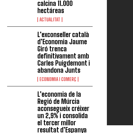
calcina 11.000
hectáreas
ACTUALITAT
L’exconseller català
d’Economia Jaume
Giró trenca
definitivament amb
Carles Puigdemont i
abandona Junts
ECONOMIA I COMERÇ
L’economia de la
Regió de Múrcia
aconsegueix créixer
un 2,9% i consolida
el tercer millor
resultat d’Espanya