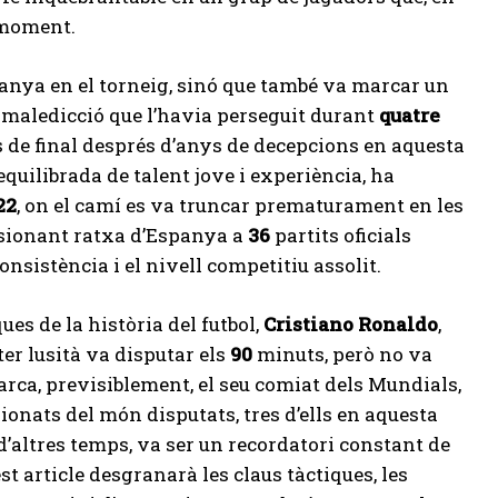
 moment.
panya en el torneig, sinó que també va marcar un
na maledicció que l’havia perseguit durant
quatre
 de final després d’anys de decepcions en aquesta
quilibrada de talent jove i experiència, ha
22
, on el camí es va truncar prematurament en les
ssionant ratxa d’Espanya a
36
partits oficials
onsistència i el nivell competitiu assolit.
ues de la història del futbol,
Cristiano Ronaldo
,
er lusità va disputar els
90
minuts, però no va
arca, previsiblement, el seu comiat dels Mundials,
onats del món disputats, tres d’ells en aquesta
d’altres temps, va ser un recordatori constant de
st article desgranarà les claus tàctiques, les