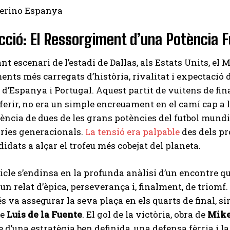
cció: El Ressorgiment d’una Potència Fu
ant escenari de l’estadi de Dallas, als Estats Units, el
nts més carregats d’història, rivalitat i expectació d’a
 d’Espanya i Portugal. Aquest partit de vuitens de fin
 oferir, no era un simple encreuament en el camí cap a l
liència de dues de les grans potències del futbol mundia
òries generacionals.
La tensió era palpable
des dels p
idats a alçar el trofeu més cobejat del planeta.
icle s’endinsa en la profunda anàlisi d’un encontre qu
un relat d’èpica, perseverança i, finalment, de triomf
s va assegurar la seva plaça en els quarts de final, s
de
Luis de la Fuente
. El gol de la victòria, obra de
Mike
e d’una estratègia ben definida, una defensa fèrria i l