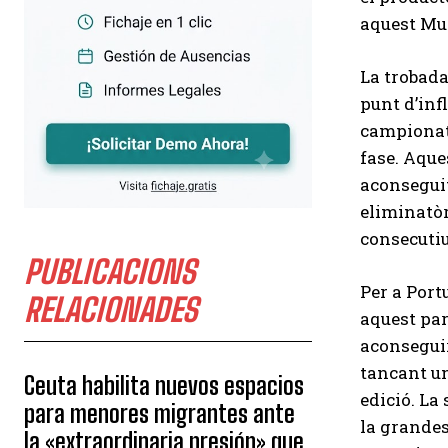
aquest Mun
La trobada
punt d’inf
campionats
fase. Aque
aconseguit
eliminatòr
consecutiu
PUBLICACIONS
Per a Portu
RELACIONADES
aquest par
aconseguir
tancant un
Ceuta habilita nuevos espacios
edició. La
para menores migrantes ante
la grandes
la «extraordinaria presión» que