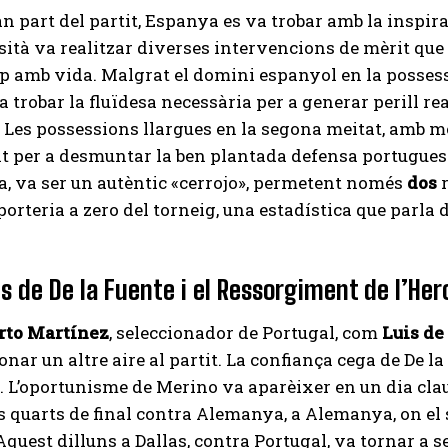
n part del partit, Espanya es va trobar amb la inspira
sità va realitzar diverses intervencions de mèrit qu
ip amb vida. Malgrat el domini espanyol en la possessió
 trobar la fluïdesa necessària per a generar perill real
. Les possessions llargues en la segona meitat, amb mo
tat per a desmuntar la ben plantada defensa portuguesa
, va ser un autèntic «cerrojo», permetent només
dos
r
porteria a zero del torneig, una estadística que parla 
is de De la Fuente i el Ressorgiment de l’Her
rto Martínez
, seleccionador de Portugal, com
Luis de
onar un altre aire al partit. La confiança cega de De l
s. L’oportunisme de Merino va aparèixer en un dia clau
s quarts de final contra Alemanya, a Alemanya, on el 
quest dilluns a Dallas, contra Portugal, va tornar a se