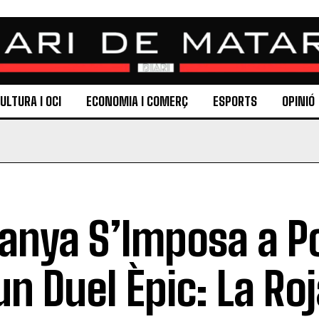
ULTURA I OCI
ECONOMIA I COMERÇ
ESPORTS
OPINIÓ
anya S’Imposa a P
un Duel Èpic: La Ro