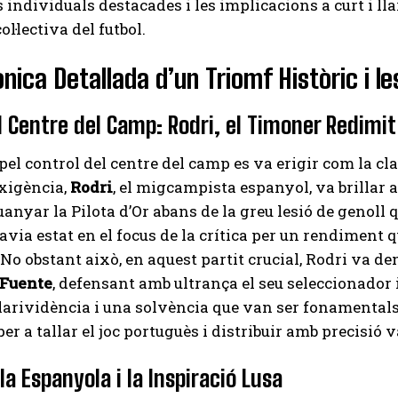
 individuals destacades i les implicacions a curt i ll
l·lectiva del futbol.
ònica Detallada d’un Triomf Històric i 
al Centre del Camp: Rodri, el Timoner Redimit
 pel control del centre del camp es va erigir com la cl
xigència,
Rodri
, el migcampista espanyol, va brillar 
uanyar la Pilota d’Or abans de la greu lesió de genoll 
avia estat en el focus de la crítica per un rendiment q
 No obstant això, en aquest partit crucial, Rodri va de
 Fuente
, defensant amb ultrança el seu seleccionador 
arividència i una solvència que van ser fonamentals p
per a tallar el joc portuguès i distribuir amb precisió
la Espanyola i la Inspiració Lusa