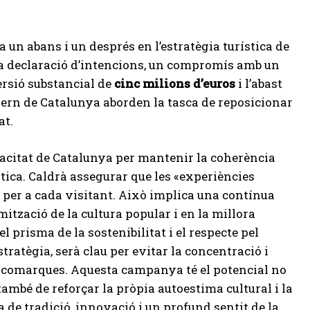
a un abans i un després en l’estratègia turística de
a declaració d’intencions, un compromís amb un
ersió substancial de
cinc milions d’euros
i l’abast
vern de Catalunya aborden la tasca de reposicionar
at.
pacitat de Catalunya per mantenir la coherència
stica. Caldrà assegurar que les «experiències
e per a cada visitant. Això implica una contínua
ització de la cultura popular i en la millora
l prisma de la sostenibilitat i el respecte pel
’estratègia, serà clau per evitar la concentració i
les comarques. Aquesta campanya té el potencial no
mbé de reforçar la pròpia autoestima cultural i la
 de tradició, innovació i un profund sentit de la