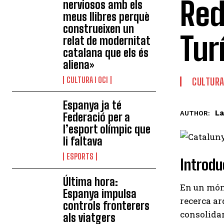
Red
nerviosos amb els
meus llibres perquè
construeixen un
Tur
relat de modernitat
catalana que els és
aliena»
CULTURA I OCI
CULTURA 
Espanya ja té
La
AUTHOR:
Federació per a
l’esport olímpic que
li faltava
ESPORTS
Introdu
Última hora:
En un món 
Espanya impulsa
recerca ar
controls fronterers
consolidar
als viatgers