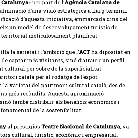
u Catalunya
» per part de l’
Agència Catalana de
ulminació d’una visió estratègica a llarg termini.
gnificació d’aquesta iniciativa, emmarcada dins del
gueix un model de desenvolupament turístic de
 territorial meticulosament planificat.
a la serietat i l’ambició que l’
ACT
ha dipositat en
 de captar més visitants, sinó d’atraure un perfil
cultural per sobre de la superficialitat
rritori català per al rodatge de l’espot
 la varietat del patrimoni cultural català, des de
racons més recòndits. Aquesta aproximació
inó també distribuir els beneficis econòmics i
 fonamental de la sostenibilitat.
uny
al prestigiós
Teatre Nacional de Catalunya
, va
tors cultural, turístic, econòmic i empresarial.