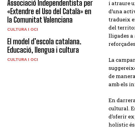
Associació Independentista per
i atraure 
«Extendre el Uso del Català» en
d’una acti
la Comunitat Valenciana
tradueix e
del territ
CULTURA I OCI
lligades a
El model d’escola catalana.
reforçades
Educació, llengua i cultura
La campany
CULTURA I OCI
suggereixe
de manera 
amb els in
En darrera
cultural. 
d’oferir e
holístic é