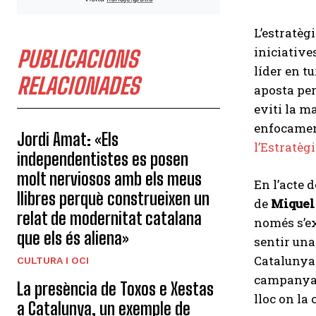
L’estratèg
iniciative
PUBLICACIONS
líder en tu
RELACIONADES
aposta per
eviti la m
enfocamen
Jordi Amat: «Els
l’Estratèg
independentistes es posen
molt nerviosos amb els meus
En l’acte d
llibres perquè construeixen un
de
Miquel
relat de modernitat catalana
només s’ex
que els és aliena»
sentir una
Catalunya 
CULTURA I OCI
campanya: 
La presència de Toxos e Xestas
lloc on la 
a Catalunya, un exemple de