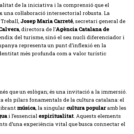
itat de la iniciativa i la comprensió que el
 una col·laboració intersectorial robusta. La
 Treball,
Josep Maria Carreté
, secretari general de
Calvera
, directora de l’
Agència Catalana de
èndix del turisme, sinó el seu nucli diferenciador i
panya representa un punt d’inflexió en la
dentitat més profunda com a valor turístic
més que un eslògan; és una invitació a la immersió.
 els pilars fonamentals de la cultura catalana: el
 vibrant
música
, la singular
cultura popular
amb les
gua
i l’essencial
espiritualitat
. Aquests elements
ts d’una experiència vital que busca connectar el