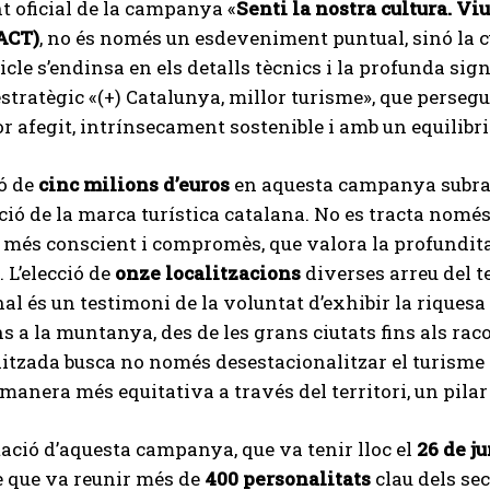
 oficial de la campanya «
Senti la nostra cultura. Vi
ACT)
, no és només un esdeveniment puntual, sinó la c
icle s’endinsa en els detalls tècnics i la profunda si
stratègic «(+) Catalunya, millor turisme», que perse
r afegit, intrínsecament sostenible i amb un equilibri
ó de
cinc milions d’euros
en aquesta campanya subratll
ició de la marca turística catalana. No es tracta només
 més conscient i compromès, que valora la profunditat 
. L’elecció de
onze localitzacions
diverses arreu del te
l és un testimoni de la voluntat d’exhibir la riquesa i
ins a la muntanya, des de les grans ciutats fins als 
itzada busca no només desestacionalitzar el turisme s
 manera més equitativa a través del territori, un pilar
ació d’aquesta campanya, que va tenir lloc el
26 de j
e que va reunir més de
400 personalitats
clau dels sec