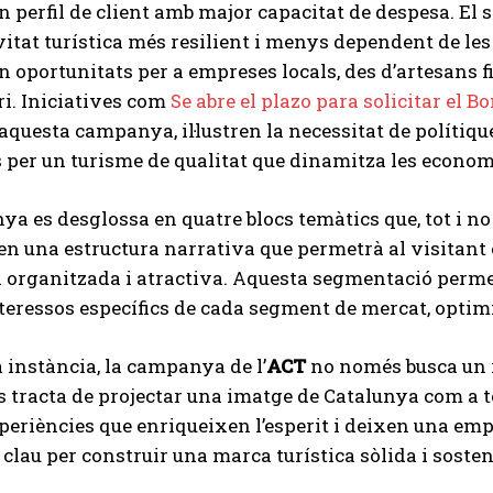
un perfil de client amb major capacitat de despesa. El
vitat turística més resilient i menys dependent de les 
n oportunitats per a empreses locals, des d’artesans fi
ori. Iniciatives com
Se abre el plazo para solicitar el
 aquesta campanya, il·lustren la necessitat de polítiq
 per un turisme de qualitat que dinamitza les economi
a es desglossa en quatre blocs temàtics que, tot i no 
n una estructura narrativa que permetrà al visitant e
organitzada i atractiva. Aquesta segmentació permet
teressos específics de cada segment de mercat, optimi
 instància, la campanya de l’
ACT
no només busca un 
Es tracta de projectar una imatge de Catalunya com a te
xperiències que enriqueixen l’esperit i deixen una e
s clau per construir una marca turística sòlida i sosten