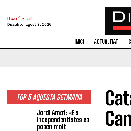
C
32.1
Mataró
Dissabte, agost 8, 2026
INICI
ACTUALITAT
C
Cat
TOP 5 AQUESTA SETMANA
Cam
Jordi Amat: «Els
independentistes es
posen molt