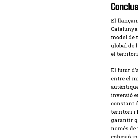
Conclus
El llançam
Catalunya
model de t
global de 
el territo
El futur d
entre el m
autèntique
inversió e
constant de
territori i
garantir q
només de t
cohesió in