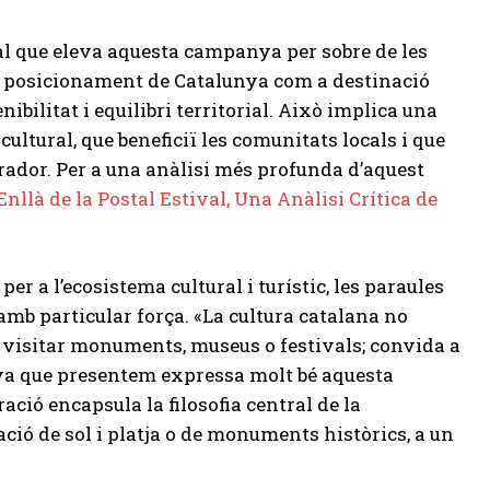
ual que eleva aquesta campanya per sobre de les
 el posicionament de Catalunya com a destinació
ibilitat i equilibri territorial. Això implica una
cultural, que beneficiï les comunitats locals i que
rador. Per a una anàlisi més profunda d’aquest
nllà de la Postal Estival, Una Anàlisi Crítica de
er a l’ecosistema cultural i turístic, les paraules
 amb particular força. «La cultura catalana no
a visitar monuments, museus o festivals; convida a
nya que presentem expressa molt bé aquesta
ció encapsula la filosofia central de la
ió de sol i platja o de monuments històrics, a un