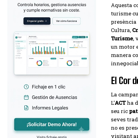
Aquesta co
turisme cu
presència
Cultura,
Cr
Turisme
,
un motor 
manera com
innegociab
El Cor 
La campan
L’
ACT
ha d
seu ric
pa
seves trad
no es pres
visitant a