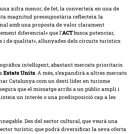
 una xifra menor; de fet, la converteix en una de
sta magnitud pressupostària reflecteix la
onal amb una proposta de valor clarament
lement diferencial» que l’
ACT
busca potenciar,
 de qualitat», allunyades dels circuits turístics
gràfica intel·ligent, abastant mercats prioritaris
ls
Estats Units
. A més, s’expandirà a altres mercats
ionar Catalunya com un destí líder en turisme
ssegura que el missatge arribi a un públic ampli i
isteix un interès o una predisposició cap a les
negable. Des del sector cultural, que veurà una
ctor turístic, que podrà diversificar la seva oferta