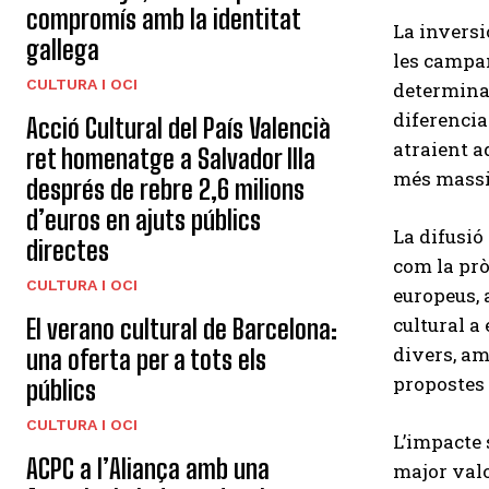
compromís amb la identitat
La inversi
gallega
les campan
CULTURA I OCI
determina
diferencia
Acció Cultural del País Valencià
atraient a
ret homenatge a Salvador Illa
més massif
després de rebre 2,6 milions
d’euros en ajuts públics
La difusió
directes
com la pr
CULTURA I OCI
europeus, 
cultural a 
El verano cultural de Barcelona:
divers, am
una oferta per a tots els
propostes 
públics
CULTURA I OCI
L’impacte 
ACPC a l’Aliança amb una
major valo