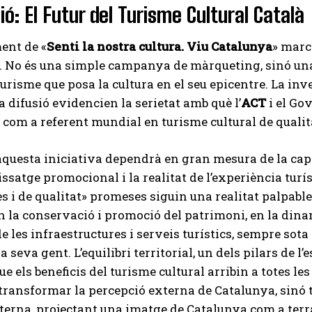
ió: El Futur del Turisme Cultural Català
ent de «
Senti la nostra cultura. Viu Catalunya
» marc
. No és una simple campanya de màrqueting, sinó un
urisme que posa la cultura en el seu epicentre. La inv
la difusió evidencien la serietat amb què l’
ACT
i el Go
ri com a referent mundial en turisme cultural de qualit
’aquesta iniciativa dependrà en gran mesura de la ca
issatge promocional i la realitat de l’experiència turí
s i de qualitat» promeses siguin una realitat palpabl
n la conservació i promoció del patrimoni, en la dinam
 les infraestructures i serveis turístics, sempre sota e
 la seva gent. L’equilibri territorial, un dels pilars de l
ue els beneficis del turisme cultural arribin a totes 
ransformar la percepció externa de Catalunya, sinó ta
terna, projectant una imatge de Catalunya com a terra