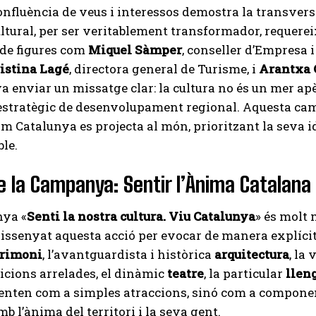
nfluència de veus i interessos demostra la transversal
ltural, per ser veritablement transformador, requereix
 de figures com
Miquel Sàmper
, conseller d’Empresa i
istina Lagé
, directora general de Turisme, i
Arantxa 
 va enviar un missatge clar: la cultura no és un mer ap
estratègic de desenvolupament regional. Aquesta cam
 Catalunya es projecta al món, prioritzant la seva i
le.
de la Campanya: Sentir l’Ànima Catalana
ya «
Senti la nostra cultura. Viu Catalunya
» és molt 
issenyat aquesta acció per evocar de manera explícita
trimoni
, l’avantguardista i històrica
arquitectura
, la
icions arrelades, el dinàmic
teatre
, la particular
llen
enten com a simples atraccions, sinó com a componen
mb l’ànima del territori i la seva gent.