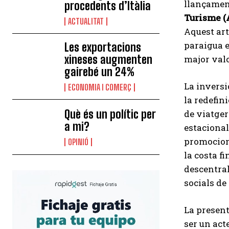
llançament
procedents d’Itàlia
Turisme (
ACTUALITAT
Aquest art
paraigua e
Les exportacions
xineses augmenten
major valo
gairebé un 24%
La inversi
ECONOMIA I COMERÇ
la redefin
Què és un polític per
de viatger
a mi?
estacional
promociona
OPINIÓ
la costa f
descentral
socials de
La present
ser un act