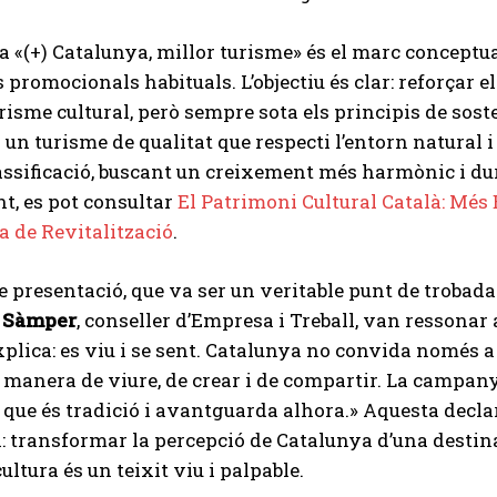
ia «(+) Catalunya, millor turisme» és el marc concept
s promocionals habituals. L’objectiu és clar: reforçar
risme cultural, però sempre sota els principis de sosten
 un turisme de qualitat que respecti l’entorn natural i 
assificació, buscant un creixement més harmònic i du
t, es pot consultar
El Patrimoni Cultural Català: Més E
ia de Revitalització
.
e presentació, que va ser un veritable punt de trobada p
 Sàmper
, conseller d’Empresa i Treball, van ressonar
plica: es viu i se sent. Catalunya no convida només 
 manera de viure, de crear i de compartir. La campa
que és tradició i avantguarda alhora.» Aquesta declara
transformar la percepció de Catalunya d’una destinac
cultura és un teixit viu i palpable.