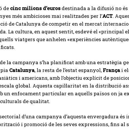
ó de
cinc milions d’euros
destinada a la difusió no és
yes més ambicioses mai realitzades per l’
ACT
. Aque
ció de Catalunya de competir en el mercat internaci
da. La cultura, en aquest sentit, esdevé el «principal e
quells viatgers que anhelen «experiències autèntiques i
icats.
 de la campanya s’ha planificat amb una estratègia geo
òpia
Catalunya
, la resta de l’estat espanyol,
França
i e
asiàtics i americans, amb l’objectiu explícit de posic
escala global. Aquesta capil·laritat en la distribució a
b un enfocament particular en aquells països on ja ex
culturals de qualitat.
sectorial d’una campanya d’aquesta envergadura és in
rització i promoció de les seves expressions, fins al se