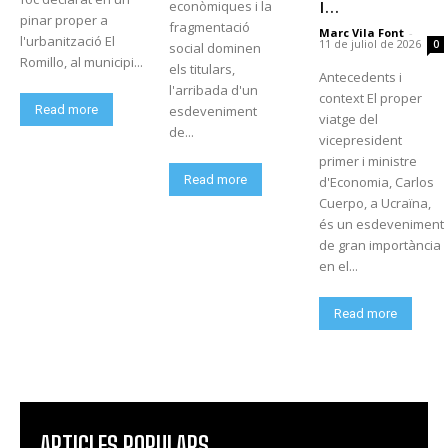
i...
econòmiques i la
pinar proper a
fragmentació
Marc Vila Font
-
l'urbanització El
11 de juliol de 2026
0
social dominen
Romillo, al municipi...
els titulars,
Antecedents i
l'arribada d'un
context El proper
Read more
esdeveniment
viatge del
de...
vicepresident
primer i ministre
Read more
d'Economia, Carlos
Cuerpo, a Ucraïna,
és un esdeveniment
de gran importància
en el...
Read more
ARTICLES POPULARS