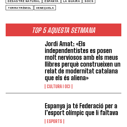
DESASTRE NATURAL
ESPANYA
LA GUAIRA
SOCS
TERRATRÈMOL
VENEÇUELA
TOP 5 AQUESTA SETMANA
Jordi Amat: «Els
independentistes es posen
molt nerviosos amb els meus
llibres perquè construeixen un
relat de modernitat catalana
que els és aliena»
CULTURA I OCI
Espanya ja té Federació per a
l’esport olímpic que li faltava
ESPORTS