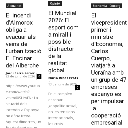
Opinió
Actualitat
Economia i Comerç
El Mundial
El incendi
El
2026: El
d’Almorox
vicepresident
esport com
obliga a
primer i
a mirall i
evacuar als
ministre
possible
veïns de
d’Economia,
distractor
l’urbanització
Carlos
de la
El Encinar
Cuerpo,
realitat
del Alberche
viatjarà a
global
Ucraïna amb
Jordi Serra Ferrer
-
23 de juliol de 2026
0
Núria Ribas Prats
un grup de 47
-
13 de juny de 2026
https://www.youtub
empreses
0
e.com/watch?
espanyoles
En el complex
v=km60SHrvFNc La
escenari
per impulsar
situació dels
geopolític actual,
la
incendis a Espanya
on les tensions
cooperació
no dóna treva.
internacionals,
Aquest dimecres, un
empresarial
les crisis
foc declarat en un