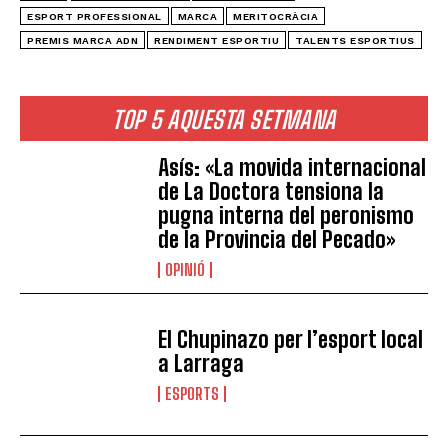
ESPORT PROFESSIONAL
MARCA
MERITOCRÀCIA
PREMIS MARCA ADN
RENDIMENT ESPORTIU
TALENTS ESPORTIUS
TOP 5 AQUESTA SETMANA
Asís: «La movida internacional
de La Doctora tensiona la
pugna interna del peronismo
de la Provincia del Pecado»
OPINIÓ
El Chupinazo per l’esport local
a Larraga
ESPORTS