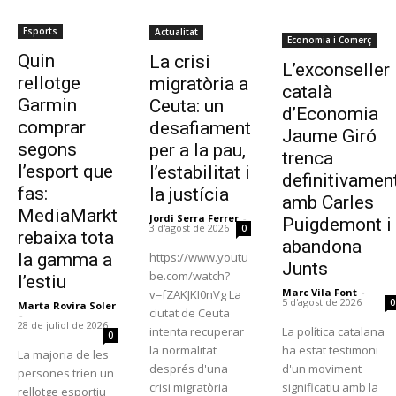
Esports
Actualitat
Economia i Comerç
Quin
La crisi
L’exconseller
rellotge
migratòria a
català
Garmin
Ceuta: un
d’Economia
comprar
desafiament
Jaume Giró
segons
per a la pau,
trenca
l’esport que
l’estabilitat i
definitivamen
fas:
la justícia
amb Carles
MediaMarkt
Jordi Serra Ferrer
-
Puigdemont i
3 d'agost de 2026
0
rebaixa tota
abandona
la gamma a
https://www.youtu
Junts
be.com/watch?
l’estiu
Marc Vila Font
-
v=fZAKJKI0nVg La
5 d'agost de 2026
0
Marta Rovira Soler
ciutat de Ceuta
-
28 de juliol de 2026
intenta recuperar
La política catalana
0
la normalitat
ha estat testimoni
La majoria de les
després d'una
d'un moviment
persones trien un
crisi migratòria
significatiu amb la
rellotge esportiu