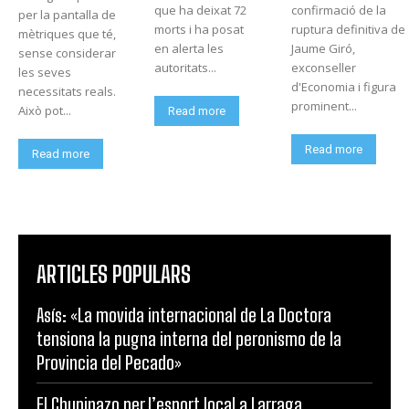
que ha deixat 72
confirmació de la
per la pantalla de
morts i ha posat
ruptura definitiva de
mètriques que té,
en alerta les
Jaume Giró,
sense considerar
autoritats...
exconseller
les seves
d'Economia i figura
necessitats reals.
prominent...
Això pot...
Read more
Read more
Read more
ARTICLES POPULARS
Asís: «La movida internacional de La Doctora
tensiona la pugna interna del peronismo de la
Provincia del Pecado»
El Chupinazo per l’esport local a Larraga