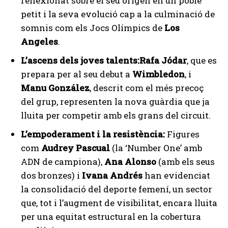
reflexionat sobre el seu origen en un poble
petit i la seva evolució cap a la culminació de
somnis com els Jocs Olímpics de
Los
Angeles
.
L’ascens dels joves talents:
Rafa Jódar
, que es
prepara per al seu debut a
Wimbledon
, i
Manu González
, descrit com el més precoç
del grup, representen la nova guàrdia que ja
lluita per competir amb els grans del circuit.
L’empoderament i la resistència:
Figures
com
Audrey Pascual
(la ‘Number One’ amb
ADN de campiona),
Ana Alonso
(amb els seus
dos bronzes) i
Ivana Andrés
han evidenciat
la consolidació del deporte femení, un sector
que, tot i l’augment de visibilitat, encara lluita
per una equitat estructural en la cobertura