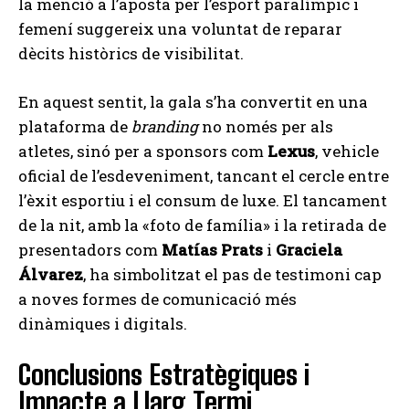
la menció a l’aposta per l’esport paralímpic i
femení suggereix una voluntat de reparar
dècits històrics de visibilitat.
En aquest sentit, la gala s’ha convertit en una
plataforma de
branding
no només per als
atletes, sinó per a sponsors com
Lexus
, vehicle
oficial de l’esdeveniment, tancant el cercle entre
l’èxit esportiu i el consum de luxe. El tancament
de la nit, amb la «foto de família» i la retirada de
presentadors com
Matías Prats
i
Graciela
Álvarez
, ha simbolitzat el pas de testimoni cap
a noves formes de comunicació més
dinàmiques i digitals.
Conclusions Estratègiques i
Impacte a Llarg Termi