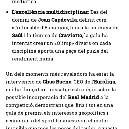
mediàtica.
L’excel·lència multidisciplinar:
Des del
domini de
Joan Capdevila
, definit com
«l’intocable d’Espanya», fins a la potència de
Saúl
i la tècnica de
Craviotto
, la gala ha
intentat crear un «Olimp» divers on cada
disciplina aporta una peça del puzle del
rendiment humà.
Un dels moments més reveladors ha estat la
intervenció de
Chus Bueno
, CEO de l’
Euroliga
,
qui ha llançat un missatge estratègic sobre la
possible incorporació del
Real Madrid
a la
competició, demostrant que, fins i tot en una
gala de premis, els interessos geopolítics i
econòmics del sport business són el motor
invisible que mou les peces del tauler. Aquesta