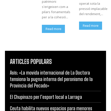
patrimoni
operat sota la
s'erigeixen com a
pressió implacable
pilars fonamentals
del rendiment,...
per a la cohesió...
Read more
Read more
ARTICLES POPULARS
Asís: «La movida internacional de La Doctora
tensiona la pugna interna del peronismo de la
Provincia del Pecado»
El Chupinazo per l’esport local a Larraga
Ceuta habilita nuevos espacios para menores