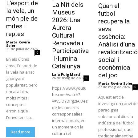
L’esport de
La Nit dels
Quan el
la vela, un
Museus
futbol
món ple de
2026: Una
recupera la
mites i
Aurora
seva
reptes
Cultural
essència:
Renovada i
Marta Rovira
Anàlisi d’una
Soler
-
11 de juliol de 2026
Participativa
revalorització
0
Il·lumina
social i
En els últims
Catalunya
anys, l'esport de
econòmica
la vela ha anat
del joc
Laia Puig Martí
-
26 de maig de 2026
0
guanyant
Marta Rovira Soler
-
popularitat, però
27 de maig de 2026
0
https://www.youtu
encara hi ha
be.com/watch?
Aquest article
molts mites i
v=v5lDYDPg2IA Des
investiga un canvi de
conceptes
de les nostres
paradigma
erronis que
corresponsalies
substancial dins la
l'envolten. La...
internacionals, en
indústria del futbol
un moment on la
professional, que
Read more
cultura i el
tradicionalment ha