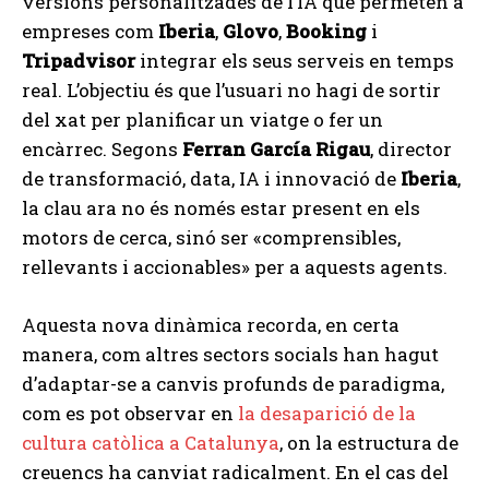
versions personalitzades de l’IA que permeten a
empreses com
Iberia
,
Glovo
,
Booking
i
Tripadvisor
integrar els seus serveis en temps
real. L’objectiu és que l’usuari no hagi de sortir
del xat per planificar un viatge o fer un
encàrrec. Segons
Ferran García Rigau
, director
de transformació, data, IA i innovació de
Iberia
,
la clau ara no és només estar present en els
motors de cerca, sinó ser «comprensibles,
rellevants i accionables» per a aquests agents.
Aquesta nova dinàmica recorda, en certa
manera, com altres sectors socials han hagut
d’adaptar-se a canvis profunds de paradigma,
com es pot observar en
la desaparició de la
cultura catòlica a Catalunya
, on la estructura de
creuencs ha canviat radicalment. En el cas del