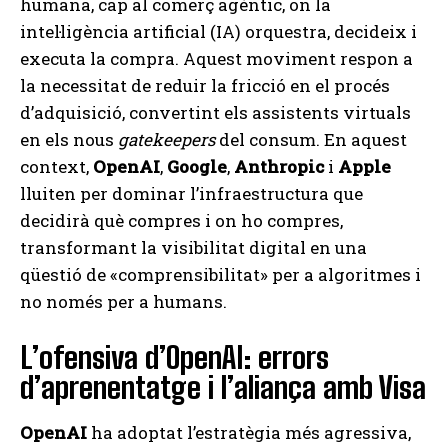
humana, cap al comerç agèntic, on la
intel·ligència artificial (IA) orquestra, decideix i
executa la compra. Aquest moviment respon a
la necessitat de reduir la fricció en el procés
d’adquisició, convertint els assistents virtuals
en els nous
gatekeepers
del consum. En aquest
context,
OpenAI
,
Google
,
Anthropic
i
Apple
lluiten per dominar l’infraestructura que
decidirà què compres i on ho compres,
transformant la visibilitat digital en una
qüestió de «comprensibilitat» per a algoritmes i
no només per a humans.
L’ofensiva d’OpenAI: errors
d’aprenentatge i l’aliança amb Visa
OpenAI
ha adoptat l’estratègia més agressiva,