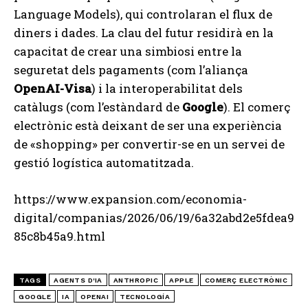
Language Models), qui controlaran el flux de
diners i dades. La clau del futur residirà en la
capacitat de crear una simbiosi entre la
seguretat dels pagaments (com l’aliança
OpenAI-Visa
) i la interoperabilitat dels
catàlugs (com l’estàndard de
Google
). El comerç
electrònic està deixant de ser una experiència
de «shopping» per convertir-se en un servei de
gestió logística automatitzada.
https://www.expansion.com/economia-
digital/companias/2026/06/19/6a32abd2e5fdea9
85c8b45a9.html
TAGS
AGENTS D'IA
ANTHROPIC
APPLE
COMERÇ ELECTRÒNIC
GOOGLE
IA
OPENAI
TECNOLOGÍA