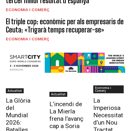
tercer millor resultat d’Espanya
ECONOMIA I COMERÇ
El triple cop: econòmic per als empresaris de
Ceuta: «Trigarà temps recuperar-se»
ECONOMIA I COMERÇ
Economia i
Actualitat
Comerç
Actualitat
La Glòria
La
L’incendi de
del
Imperiosa
La Mierla
Mundial
Necessitat
frena l’avanç
2026:
d’un Nou
cap a Soria
Batalles
Tractat