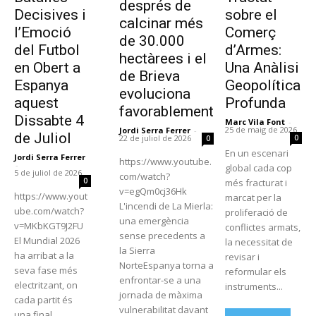
després de
Decisives i
sobre el
calcinar més
l’Emoció
Comerç
de 30.000
del Futbol
d’Armes:
hectàrees i el
en Obert a
Una Anàlisi
de Brieva
Espanya
Geopolítica
evoluciona
aquest
Profunda
favorablement
Dissabte 4
Marc Vila Font
-
25 de maig de 2026
Jordi Serra Ferrer
-
de Juliol
0
22 de juliol de 2026
0
En un escenari
Jordi Serra Ferrer
https://www.youtube.
-
global cada cop
5 de juliol de 2026
com/watch?
0
més fracturat i
v=egQm0cj36Hk
https://www.yout
marcat per la
L'incendi de La Mierla:
ube.com/watch?
proliferació de
una emergència
v=MKbKGT9J2FU
conflictes armats,
sense precedents a
El Mundial 2026
la necessitat de
la Sierra
ha arribat a la
revisar i
NorteEspanya torna a
seva fase més
reformular els
enfrontar-se a una
electritzant, on
instruments...
jornada de màxima
cada partit és
vulnerabilitat davant
una final