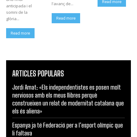
Read more
l'avanç de...
anticipada i el
somni de la
glòria...
Read more
Read more
ARTICLES POPULARS
Jordi Amat: «Els independentistes es posen molt
nerviosos amb els meus llibres perquè
construeixen un relat de modernitat catalana que
els és aliena»
Espanya ja té Federació per a l’esport olímpic que
li faltava