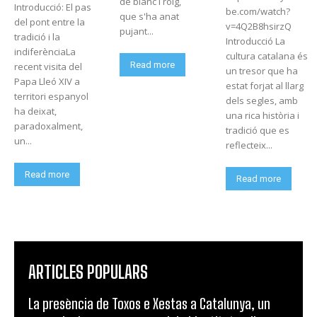
de blanc i roig,
Introducció: El pas
be.com/watch?
que s'ha anat
del pont entre la
v=4Q2B8hsirzQ
pujant...
tradició i la
Introducció La
indiferènciaLa
cultura catalana és
Read more
recent visita del
un tresor que ha
Papa Lleó XIV a
estat forjat al llarg
territori espanyol
dels segles, amb
ha deixat,
una rica història i
paradoxalment,
tradició que es
un...
reflecteix...
Read more
Read more
ARTICLES POPULARS
La presència de Toxos e Xestas a Catalunya, un