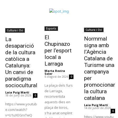
Esports
Cultura i Oci
Cultura i Oci
El
Normmal
La
Chupinazo
signa amb
desaparició
per l’esport
l’Agència
de la cultura
local a
Catalana de
catòlica a
Larraga
Turisme una
Catalunya:
campanya
Marta Rovira
Un canvi de
Soler
-
6 d'agost de 2026
0
per
paradigma
promocionar
sociocultural
La plaça dels furs
la cultura
de Larraga,
Laia Puig Martí
-
18 de juny de 2026
0
reconvertida
catalana
aquests dies en
https://www.youtub
Laia Puig Martí
-
plaça de toros,
14 de juliol de 2026
e.com/watch?
0
s'ha anat omplint
v=U1uXEGrxTwQ
https://www.youtu