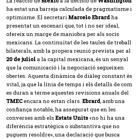
La reacció de
Mèxic
a la decisió de
Washington
ha estat una barreja calculada de pragmatisme i
optimisme. El secretari
Marcelo Ebrard
ha
presentat un escenari que, tot i no ser ideal,
ofereix un marge de maniobra per als socis
mexicans. La continuïtat de les taules de treball
bilaterals, amb la propera reunió prevista per al
20 de juliol
a la capital mexicana, és un senyal
que la comunicació i la negociació segueixen
obertes. Aquesta dinàmica de diàleg constant és
vital, ja que la línia de temps i els detalls de com
es duran a terme aquestes revisions anuals del
TMEC
encara no estan clars.
Ebrard
, amb una
confiança notable, ha assegurat que en les
converses amb els
Estats Units
«no hi ha una
diferència estratègica o substantiva que no
puguem resoldre», una declaració que busca