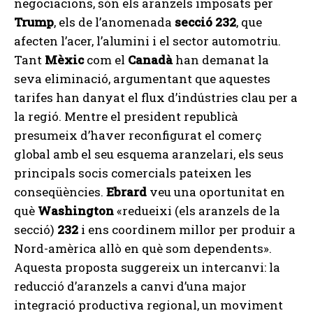
negociacions, són els aranzels imposats per
Trump
, els de l’anomenada
secció 232
, que
afecten l’acer, l’alumini i el sector automotriu.
Tant
Mèxic
com el
Canadà
han demanat la
seva eliminació, argumentant que aquestes
tarifes han danyat el flux d’indústries clau per a
la regió. Mentre el president republicà
presumeix d’haver reconfigurat el comerç
global amb el seu esquema aranzelari, els seus
principals socis comercials pateixen les
conseqüències.
Ebrard
veu una oportunitat en
què
Washington
«redueixi (els aranzels de la
secció)
232
i ens coordinem millor per produir a
Nord-amèrica allò en què som dependents».
Aquesta proposta suggereix un intercanvi: la
reducció d’aranzels a canvi d’una major
integració productiva regional, un moviment