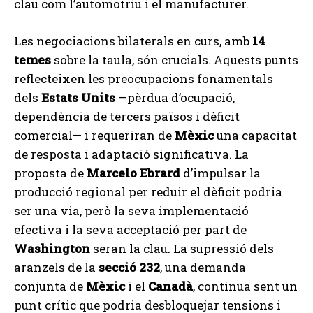
clau com l’automotriu i el manufacturer.
Les negociacions bilaterals en curs, amb
14
temes
sobre la taula, són crucials. Aquests punts
reflecteixen les preocupacions fonamentals
dels
Estats Units
—pèrdua d’ocupació,
dependència de tercers països i dèficit
comercial— i requeriran de
Mèxic
una capacitat
de resposta i adaptació significativa. La
proposta de
Marcelo Ebrard
d’impulsar la
producció regional per reduir el dèficit podria
ser una via, però la seva implementació
efectiva i la seva acceptació per part de
Washington
seran la clau. La supressió dels
aranzels de la
secció 232
, una demanda
conjunta de
Mèxic
i el
Canadà
, continua sent un
punt crític que podria desbloquejar tensions i