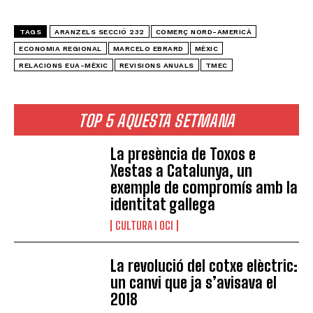
TAGS
ARANZELS SECCIÓ 232
COMERÇ NORD-AMERICÀ
ECONOMIA REGIONAL
MARCELO EBRARD
MÈXIC
RELACIONS EUA-MÈXIC
REVISIONS ANUALS
TMEC
TOP 5 AQUESTA SETMANA
La presència de Toxos e
Xestas a Catalunya, un
exemple de compromís amb la
identitat gallega
CULTURA I OCI
La revolució del cotxe elèctric:
un canvi que ja s’avisava el
2018