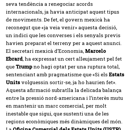
seva tendència a renegociar acords
internacionals, ja havia anticipat aquest tipus
de moviments. De fet, el govern mexicà ha
reconegut que «ja veia venir» aquesta decisió,
un indici que les converses i els senyals previs
havien preparat el terreny per a aquest anunci.
El secretari mexicà d’Economia,
Marcelo
Ebrard
, ha expressat un cert alleujament pel fet
que
Trump
no hagi optat per una ruptura total,
sentenciant amb pragmatisme que «Si els
Estats
Units
volguessin sortir-se, ja ho haurien fet».
Aquesta afirmació subratlla la delicada balança
entre la pressió nord-americana i l’interès mutu
en mantenir un marc comercial, per molt
inestable que sigui, que sustenti una de les
regions econòmiques més dinàmiques del món.
La
Oficina Comercial dels Estats Units (USTR)
,