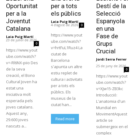
Oportunitat
per a tots
Destí de la
per a la
els públics
Selecció
Joventut
Espanyola
Laia Puig Martí
-
4 d'agost de 2026
0
Catalana
en una
https://www.yout
Fase de
Laia Puig Martí
-
23 de juliol de 2026
ube.com/watch?
Grups
0
v=hrtFuL1Ruz4 La
https://www.yout
Crucial
ciutat de
ube.com/watch?
Jordi Serra Ferrer
Barcelona
v=-Rl6NX-piio Des
-
25 de juny de 2026
s'apunta un altre
de la seva
0
estiu replet de
creació, el Bono
https://www.yout
cultura i activitats
Cultural Joven ha
ube.com/watch?
per a tots els
estat una
v=XJw15-ZB3kc
públics. Els
iniciativa molt
Introducció:
museus de la
esperada pels
L'anatomia d'un
ciutat han...
joves catalans.
Mundial en
Aquest any,
MovimentAquest
Read more
29.600 joves
article se
nascuts a...
submergeix en el
complex