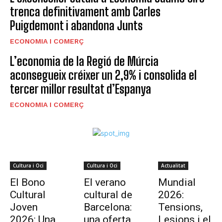
trenca definitivament amb Carles
Puigdemont i abandona Junts
ECONOMIA I COMERÇ
L’economia de la Regió de Múrcia
aconsegueix créixer un 2,9% i consolida el
tercer millor resultat d’Espanya
ECONOMIA I COMERÇ
Cultura i Oci
Cultura i Oci
Actualitat
El Bono
El verano
Mundial
Cultural
cultural de
2026:
Joven
Barcelona:
Tensions,
2026: Una
una oferta
Lesions i el