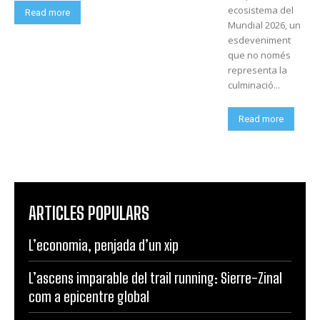
ecosistema del
Read more
Mundial 2026, un
esdeveniment
que no només
representa la
culminació...
Read more
ARTICLES POPULARS
L’economia, penjada d’un xip
L’ascens imparable del trail running: Sierre-Zinal
com a epicentre global