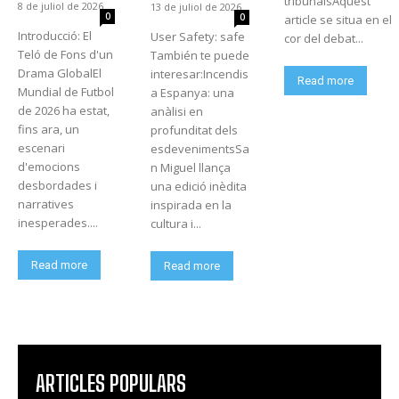
tribunalsAquest
8 de juliol de 2026
13 de juliol de 2026
0
0
article se situa en el
Introducció: El
User Safety: safe
cor del debat...
Teló de Fons d'un
También te puede
Drama GlobalEl
interesar:Incendis
Read more
Mundial de Futbol
a Espanya: una
de 2026 ha estat,
anàlisi en
fins ara, un
profunditat dels
escenari
esdevenimentsSa
d'emocions
n Miguel llança
desbordades i
una edició inèdita
narratives
inspirada en la
inesperades....
cultura i...
Read more
Read more
ARTICLES POPULARS