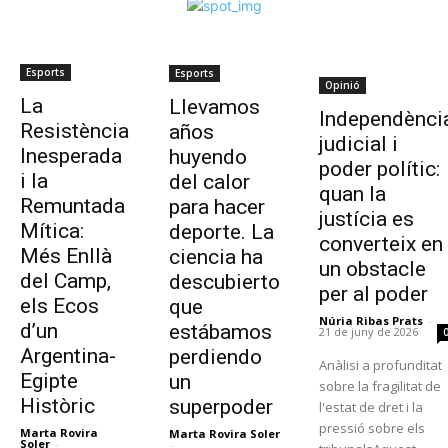
Esports
Esports
Opinió
La
Llevamos
Independènci
Resistència
años
judicial i
Inesperada
huyendo
poder polític:
i la
del calor
quan la
Remuntada
para hacer
justícia es
Mítica:
deporte. La
converteix en
Més Enllà
ciencia ha
un obstacle
del Camp,
descubierto
per al poder
els Ecos
que
Núria Ribas Prats
-
d’un
estábamos
21 de juny de 2026
Argentina-
perdiendo
Anàlisi a profunditat
Egipte
un
sobre la fragilitat de
Històric
superpoder
l'estat de dret i la
pressió sobre els
Marta Rovira
Marta Rovira Soler
Soler
-
-