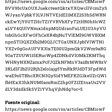
https://news.google.com/rss/articles/CBMiowF
BVV95cUxOUXJuekстенtQktxYXQwcllVcmZyS
WJyanVpbkY3LVJNTVE1dEI1MXZ2S3hSdWRN
ckEwYjY0UTZHcTZ1YVRVbXFyT2tHR0hHcWZ
aLVY4QUlVNmx1dnpMQUdranFuLUE1U3AyVU
tsbGhGcXFwOFhCeXR4bjNuTVlEMl9GWVBXM
npnSTI3QXZXb2M0Q2JCTGxUNXJpblVlWTN1
YXZv0gGoAUFVX3lxTE00U2pmQkV2Wm9aRG
9OaTZUUW11SERucWp4ZDNkdVlOMkZKMThq
WHNyNXNZamxPcFJQZkNFMnV3azBrMW8zV
3RLdlF2b2U2RjhZelo1ajg5YmRkRUdDT3FpdWd
waE9sSTBhcXRCN3QyS1dYMEFKZG1keUZrQW1
fbHExX3hkNUM0amRmZ2hpOFZ1ZEtnaUs2VV
dLY3dzdk5kSVZ1YVhqVjhNdg?oc=5
Fuente original:
https://news.google.com/rss/articles/CBMiowF