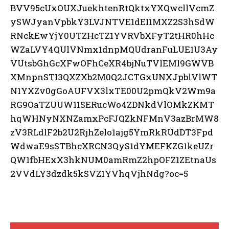
BVV95cUxOUXJuekhtenRtQktxYXQwcllVcmZ
ySWJyanVpbkY3LVJNTVE1dEI1MXZ2S3hSdW
RNckEwYjY0UTZHcTZ1YVRVbXFyT2tHR0hHc
WZaLVY4QUlVNmx1dnpMQUdranFuLUE1U3Ay
VUtsbGhGcXFwOFhCeXR4bjNuTVlEMl9GWVB
XMnpnSTI3QXZXb2M0Q2JCTGxUNXJpblVlWT
N1YXZv0gGoAUFVX3lxTE00U2pmQkV2Wm9a
RG9OaTZUUW11SERucWo4ZDNkdVlOMkZKMT
hqWHNyNXNZamxPcFJQZkNFMnV3azBrMW8
zV3RLdlF2b2U2RjhZelo1ajg5YmRkRUdDT3Fpd
WdwaE9sSTBhcXRCN3QyS1dYMEFKZG1keUZr
QW1fbHExX3hkNUM0amRmZ2hpOFZ1ZEtnaUs
2VVdLY3dzdk5kSVZ1YVhqVjhNdg?oc=5