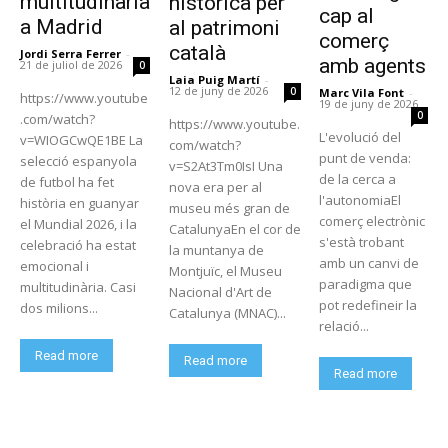
multitudinària
històrica per
cap al
a Madrid
al patrimoni
comerç
català
Jordi Serra Ferrer
-
amb agents
21 de juliol de 2026
0
Laia Puig Martí
-
12 de juny de 2026
0
Marc Vila Font
-
https://www.youtube
19 de juny de 2026
0
.com/watch?
https://www.youtube.
L'evolució del
v=WIOGCwQE1BE La
com/watch?
punt de venda:
selecció espanyola
v=S2At3Tm0IsI Una
de la cerca a
de futbol ha fet
nova era per al
l'autonomiaEl
història en guanyar
museu més gran de
comerç electrònic
el Mundial 2026, i la
CatalunyaEn el cor de
s'està trobant
celebració ha estat
la muntanya de
amb un canvi de
emocional i
Montjuïc, el Museu
paradigma que
multitudinària. Casi
Nacional d'Art de
pot redefineir la
dos milions...
Catalunya (MNAC)...
relació...
Read more
Read more
Read more