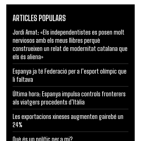
ARTICLES POPULARS
Jordi Amat: «Els independentistes es posen molt
nerviosos amb els meus llibres perquè
construeixen un relat de modernitat catalana que
els és aliena»
Espanya ja té Federació per a l’esport olímpic que
li faltava
Última hora: Espanya impulsa controls fronterers
als viatgers procedents d’Itàlia
Les exportacions xineses augmenten gairebé un
24%
Què és un polític per a mi?