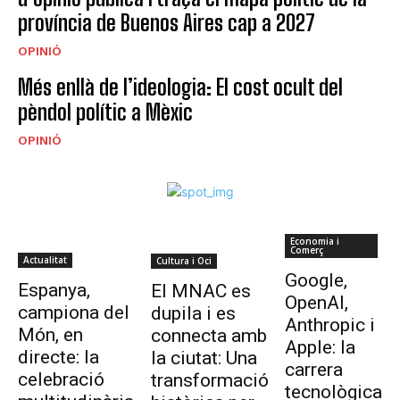
província de Buenos Aires cap a 2027
OPINIÓ
Més enllà de l’ideologia: El cost ocult del
pèndol polític a Mèxic
OPINIÓ
Economia i
Comerç
Actualitat
Cultura i Oci
Google,
Espanya,
El MNAC es
OpenAI,
campiona del
dupila i es
Anthropic i
Món, en
connecta amb
Apple: la
directe: la
la ciutat: Una
carrera
celebració
transformació
tecnològica