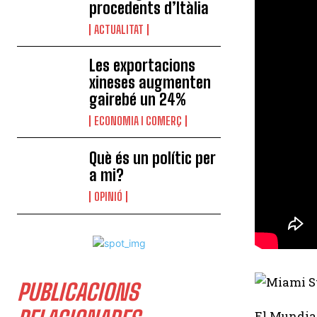
procedents d’Itàlia
ACTUALITAT
Les exportacions
xineses augmenten
gairebé un 24%
ECONOMIA I COMERÇ
Què és un polític per
a mi?
OPINIÓ
PUBLICACIONS
El Mundial