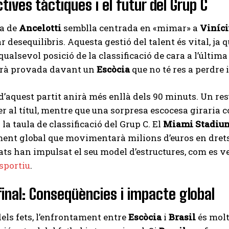
tives tàctiques i el futur del Grup C
ia de
Ancelotti
semblla centrada en «mimar» a
Viníci
 desequilibris. Aquesta gestió del talent és vital, ja q
qualsevol posició de la classificació de cara a l’última
serà provada davant un
Escòcia
que no té res a perdre i
d’aquest partit anirà més enllà dels 90 minuts. Un res
er al títul, mentre que una sorpresa escocesa giraria
la taula de classificació del Grup C. El
Miami Stadiu
nt global que movimentarà milions d’euros en drets 
tats han impulsat el seu model d’estructures, com es v
sportiu
.
 final: Conseqüències i impacte global
dels fets, l’enfrontament entre
Escòcia
i
Brasil
és molt