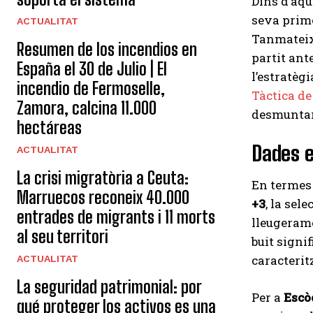
Dins d’aqu
seva prime
ACTUALITAT
Tanmateix,
Resumen de los incendios en
partit ant
España el 30 de Julio | El
l’estratègi
incendio de Fermoselle,
Tàctica de
Zamora, calcina 11.000
desmuntar
hectáreas
Dades e
ACTUALITAT
La crisi migratòria a Ceuta:
En termes
Marruecos reconeix 40.000
+3
, la sel
entrades de migrants i 11 morts
lleugerame
al seu territori
buit signif
caracteritz
ACTUALITAT
La seguridad patrimonial: por
Per a
Escò
qué proteger los activos es una