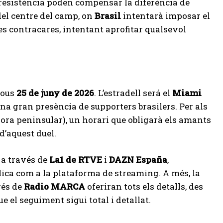
a resistència poden compensar la diferència de
 del centre del camp, on
Brasil
intentarà imposar el
es contracares, intentant aprofitar qualsevol
jous
25 de juny de 2026
. L’estradell será el
Miami
na gran presència de supporters brasilers. Per als
ora peninsular), un horari que obligarà els amants
d’aquest duel.
e a través de
La1 de RTVE
i
DAZN España
,
blica com a la plataforma de streaming. A més, la
vés de
Radio MARCA
oferiran tots els detalls, des
ue el seguiment sigui total i detallat.