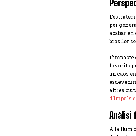
Perspec
L’estratèg
per generar
acabar en 
brasiler 
L’impacte 
favorits p
un caos en 
esdevenime
altres ciu
d’impuls e
Anàlisi
A la llum 