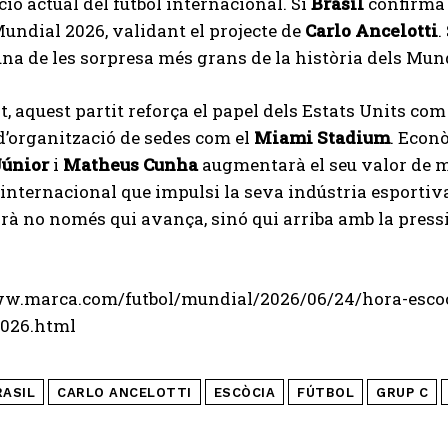
ció actual del futbol internacional. Si
Brasil
confirma l
Mundial 2026, validant el projecte de
Carlo Ancelotti
.
na de les sorpresa més grans de la història dels Mun
, aquest partit reforça el papel dels Estats Units com
d’organització de sedes com el
Miami Stadium
. Econò
Júnior
i
Matheus Cunha
augmentarà el seu valor de 
t internacional que impulsi la seva indústria esportiva
à no només qui avança, sinó qui arriba amb la pressi
ww.marca.com/futbol/mundial/2026/06/24/hora-escoci
026.html
RASIL
CARLO ANCELOTTI
ESCÒCIA
FÚTBOL
GRUP C