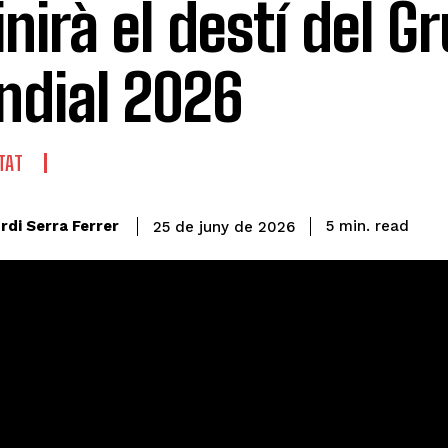
inirà el destí del Gr
dial 2026
TAT
read
rdi Serra Ferrer
5
min.
25 de juny de 2026