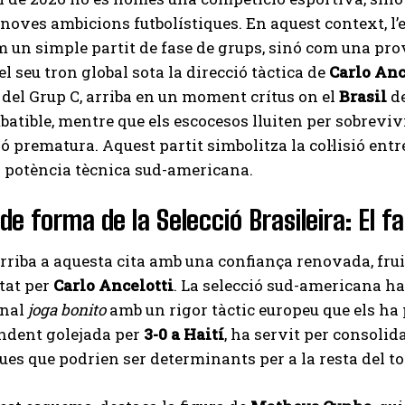
noves ambicions futbolístiques. En aquest context, 
un simple partit de fase de grups, sinó com una prova
el seu tron global sota la direcció tàctica de
Carlo Anc
del Grup C, arriba en un moment crítus on el
Brasil
de
batible, mentre que els escocesos lluiten per sobreviv
ió prematura. Aquest partit simbolitza la col·lisió entr
la potència tècnica sud-americana.
de forma de la Selecció Brasileira: El f
rriba a aquesta cita amb una confiança renovada, frui
tat per
Carlo Ancelotti
. La selecció sud-americana ha
onal
joga bonito
amb un rigor tàctic europeu que els ha 
ndent golejada per
3-0 a Haití
, ha servit per consolid
ues que podrien ser determinants per a la resta del to