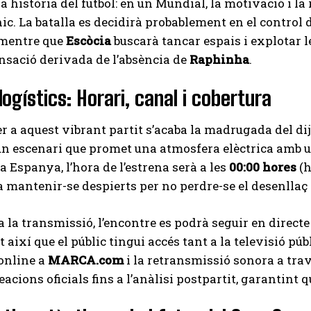
a història del futbol: en un Mundial, la motivació i l
nic. La batalla es decidirà probablement en el control
 mentre que
Escòcia
buscarà tancar espais i explotar l
sació derivada de l’absència de
Raphinha
.
logístics: Horari, canal i cobertura
er a aquest vibrant partit s’acaba la madrugada del di
 un escenari que promet una atmosfera elèctrica amb u
 a Espanya, l’hora de l’estrena serà a les
00:00 hores
(h
 a mantenir-se despierts per no perdre-se el desenllaç 
 a la transmissió, l’encontre es podrà seguir en direct
 així que el públic tingui accés tant a la televisió pú
online a
MARCA.com
i la retransmissió sonora a tra
eacions oficials fins a l’anàlisi postpartit, garantint q