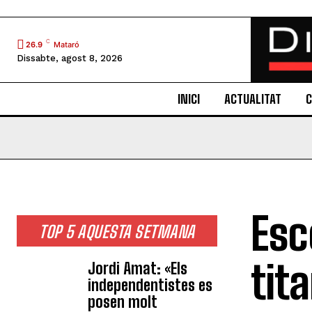
C
26.9
Mataró
Dissabte, agost 8, 2026
INICI
ACTUALITAT
C
Esc
TOP 5 AQUESTA SETMANA
tit
Jordi Amat: «Els
independentistes es
posen molt