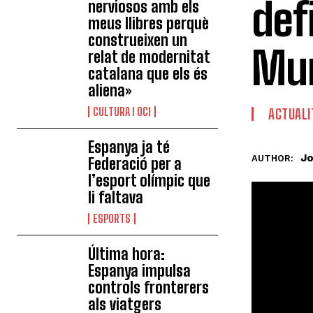
def
nerviosos amb els
meus llibres perquè
construeixen un
Mun
relat de modernitat
catalana que els és
aliena»
CULTURA I OCI
ACTUALI
Espanya ja té
Jo
AUTHOR:
Federació per a
l’esport olímpic que
li faltava
ESPORTS
Última hora:
Espanya impulsa
controls fronterers
als viatgers