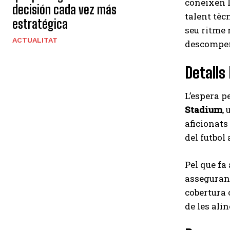
coneixen l
decisión cada vez más
talent tèc
estratégica
seu ritme
ACTUALITAT
descompen
Detalls 
L’espera p
Stadium
,
aficionats
del futbol
Pel que fa
assegurant
cobertura 
de les alin