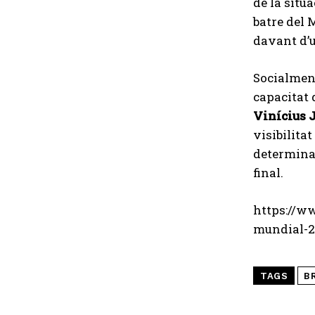
de la situa
batre del 
davant d’u
Socialment
capacitat 
Vinícius 
visibilita
determinar
final.
https://w
mundial-2
TAGS
B