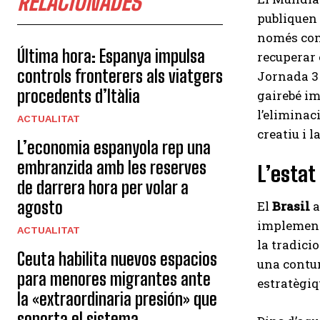
RELACIONADES
publiquen 
només com 
Última hora: Espanya impulsa
recuperar 
controls fronterers als viatgers
Jornada 3 
procedents d’Itàlia
gairebé im
l’eliminac
ACTUALITAT
creatiu i 
L’economia espanyola rep una
embranzida amb les reserves
L’estat 
de darrera hora per volar a
agosto
El
Brasil
a
implemen
ACTUALITAT
la tradici
Ceuta habilita nuevos espacios
una contu
para menores migrantes ante
estratègiq
la «extraordinaria presión» que
soporta el sistema