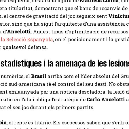
est esquema, destaca la figura de
Matheus Cunha
, qu
ra titularitat, demostrant que el banc de recanvis de
 el centre de gravitació del joc segueix sent
Viníciu
erior, sinó que ha sigut l’arquitecte d’una assistència
a d’
Ancelotti
. Aquest tipus d’optimització de recursos
 la Selecció Espanyola
, on el posicionament i la gesti
 qualsevol defensa.
stadístiques i la amenaça de les lesion
 numèrics, el
Brasil
arriba com el líder absolut del G
ecció sud-americana té el control del seu destí. No obst
nt emlaunyada per una notícia desoladora: la lesió 
icatiu en l’ala i obliga l’estratègia de
Carlo Ancelotti
a
at el seu joc durant els primers partits.
cia
, el repte és titànic. Els escocesos saben que s’enf