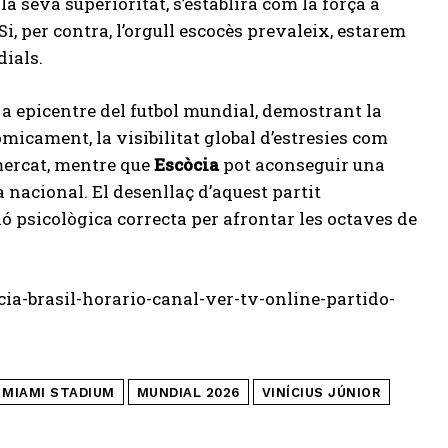
a seva superioritat, s’establirà com la força a
 Si, per contra, l’orgull escocès prevaleix, estarem
dials.
 a epicentre del futbol mundial, demostrant la
micament, la visibilitat global d’estresies com
mercat, mentre que
Escòcia
pot aconseguir una
 nacional. El desenllaç d’aquest partit
ó psicològica correcta per afrontar les octaves de
a-brasil-horario-canal-ver-tv-online-partido-
MIAMI STADIUM
MUNDIAL 2026
VINÍCIUS JÚNIOR