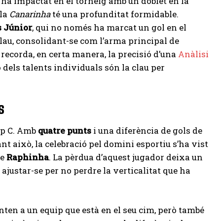
i ha impactat en el torneig amb un doblet en la
 la
Canarinha
té una profunditat formidable.
s Júnior
, qui no només ha marcat un gol en el
 clau, consolidant-se com l’arma principal de
 recorda, en certa manera, la precisió d’una
Anàlisi
ó dels talents individuals són la clau per
s
rup C. Amb
quatre punts
i una diferència de gols de
ant això, la celebració pel domini esportiu s’ha vist
de
Raphinha
. La pèrdua d’aquest jugador deixa un
 ajustar-se per no perdre la verticalitat que ha
ronten a un equip que està en el seu cim, però també