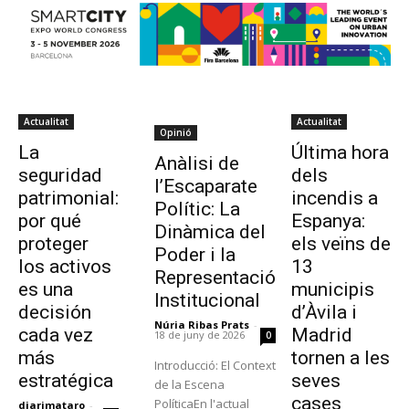
Actualitat
Actualitat
Opinió
Última hora
La
Anàlisi de
dels
seguridad
l’Escaparate
incendis a
patrimonial:
Polític: La
Espanya:
por qué
Dinàmica del
els veïns de
proteger
Poder i la
13
los activos
Representació
municipis
es una
Institucional
d’Àvila i
decisión
Núria Ribas Prats
-
Madrid
cada vez
18 de juny de 2026
0
tornen a les
más
Introducció: El Context
seves
estratégica
de la Escena
cases
PolíticaEn l'actual
diarimataro
-