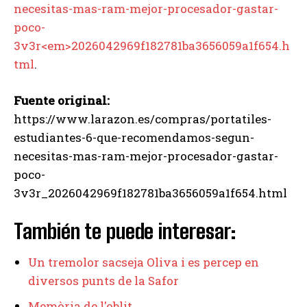
necesitas-mas-ram-mejor-procesador-gastar-
poco-
3v3r<em>2026042969f182781ba3656059a1f654.h
tml
.
Fuente original:
https://www.larazon.es/compras/portatiles-
estudiantes-6-que-recomendamos-segun-
necesitas-mas-ram-mejor-procesador-gastar-
poco-
3v3r_2026042969f182781ba3656059a1f654.html
También te puede interesar:
Un tremolor sacseja Oliva i es percep en
diversos punts de la Safor
Memòria de l'oblit