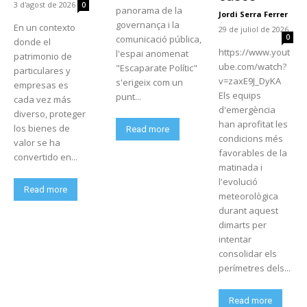
3 d'agost de 2026
0
panorama de la
Jordi Serra Ferrer
-
governança i la
En un contexto
29 de juliol de 2026
0
comunicació pública,
donde el
https://www.yout
l'espai anomenat
patrimonio de
ube.com/watch?
"Escaparate Polític"
particulares y
v=zaxE9J_DyKA
s'erigeix com un
empresas es
Els equips
punt...
cada vez más
d'emergència
diverso, proteger
han aprofitat les
los bienes de
Read more
condicions més
valor se ha
favorables de la
convertido en...
matinada i
l'evolució
Read more
meteorològica
durant aquest
dimarts per
intentar
consolidar els
perímetres dels...
Read more