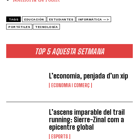
TAGS
EDUCACIÓN
ESTUDIANTES
INFORMÁTICA —>
PORTÁTILES
TECNOLOGÍA
TOP 5 AQUESTA SETMANA
L’economia, penjada d’un xip
ECONOMIA I COMERÇ
L’ascens imparable del trail
running: Sierre-Zinal com a
epicentre global
ESPORTS