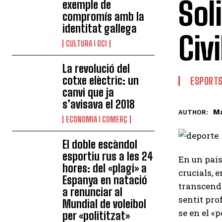
Sol
exemple de
compromís amb la
identitat gallega
Civi
CULTURA I OCI
La revolució del
cotxe elèctric: un
ESPORT
canvi que ja
s’avisava el 2018
Ma
AUTHOR:
ECONOMIA I COMERÇ
El doble escàndol
esportiu rus a les 24
En un pais
hores: del «plagi» a
crucials, 
Espanya en natació
transcende
a renunciar al
sentit pro
Mundial de voleibol
se en el «
per «polititzat»