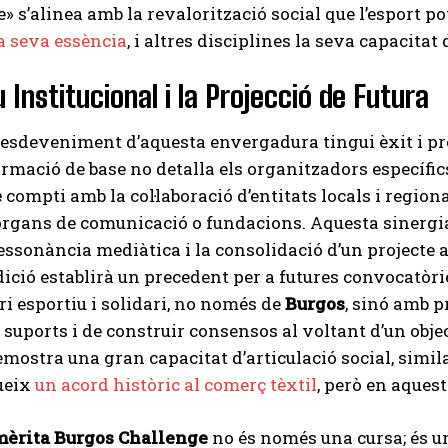
» s’alinea amb la revalorització social que l’esport 
a seva essència
, i altres disciplines la seva capacitat 
u Institucional i la Projecció de Futura
esdeveniment d’aquesta envergadura tingui èxit i proj
ormació de base no detalla els organitzadors específics
e
compti amb la col·laboració d’entitats locals i region
òrgans de comunicació o fundacions. Aquesta sinergia 
essonància mediàtica i la consolidació d’un projecte a
ició establirà un precedent per a futures convocatòri
ri esportiu i solidari, no només de
Burgos
, sinó amb p
 suports i de construir consensos al voltant d’un obj
emostra una gran capacitat d’articulació social, simil
ueix
un acord històric al comerç tèxtil
, però en aques
mèrita Burgos Challenge
no és només una cursa; és un