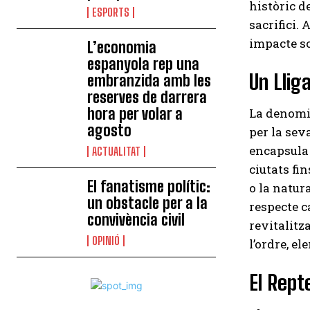
històric d
ESPORTS
sacrifici.
impacte so
L’economia
espanyola rep una
Un Lliga
embranzida amb les
reserves de darrera
hora per volar a
La denomin
agosto
per la sev
encapsula 
ACTUALITAT
ciutats fi
El fanatisme polític:
o la natur
un obstacle per a la
respecte c
convivència civil
revitalitz
OPINIÓ
l’ordre, e
El Rept