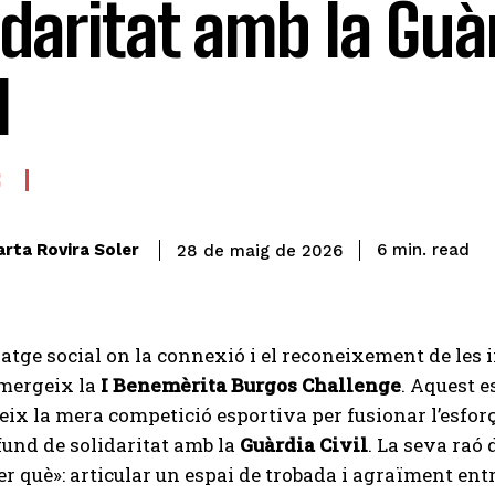
idaritat amb la Guà
l
S
read
rta Rovira Soler
6
min.
28 de maig de 2026
atge social on la connexió i el reconeixement de les
emergeix la
I Benemèrita Burgos Challenge
. Aquest e
ix la mera competició esportiva per fusionar l’esforç f
fund de solidaritat amb la
Guàrdia Civil
. La seva raó 
per què»: articular un espai de trobada i agraïment ent