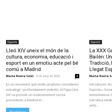
Esports
Esports
Lleó XIV uneix el món de la
La XXX Ga
cultura, economia, educació i
Bailèn: U
esport en un emotiu acte pel bé
Tradició,
comú a Madrid
Llegat Es
Marta Rovira Soler
-
8 de juny de 2026
Marta Rovira S
0
En un moviment que molts analistes consideren
Introducció: A
estratègic i profundament simbòlic, el Papa Lleó
Esportiu i Soci
XIV va presidir un esdeveniment sense
immediatesa i l
precedents a Madrid el...
narrativa medi
amb...
Read more