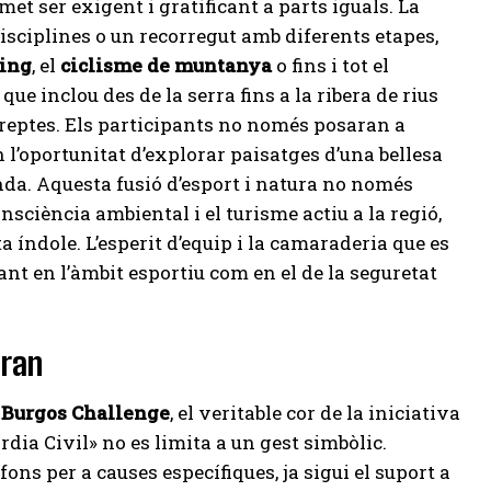
et ser exigent i gratificant a parts iguals. La
sciplines o un recorregut amb diferents etapes,
ing
, el
ciclisme de muntanya
o fins i tot el
que inclou des de la serra fins a la ribera de rius
e reptes. Els participants no només posaran a
 l’oportunitat d’explorar paisatges d’una bellesa
da. Aquesta fusió d’esport i natura no només
nsciència ambiental i el turisme actiu a la regió,
índole. L’esperit d’equip i la camaraderia que es
nt en l’àmbit esportiu com en el de la seguretat
Gran
 Burgos Challenge
, el veritable cor de la iniciativa
rdia Civil» no es limita a un gest simbòlic.
ns per a causes específiques, ja sigui el suport a