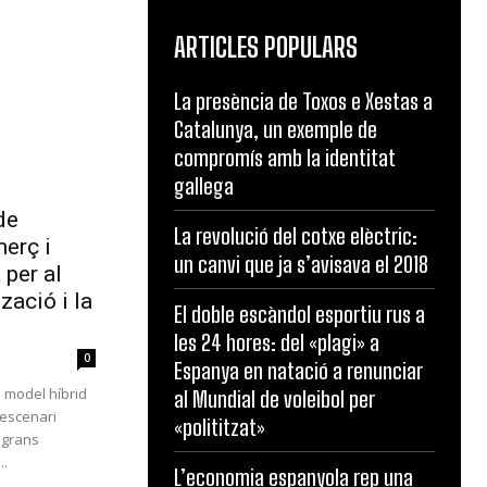
ARTICLES POPULARS
La presència de Toxos e Xestas a
Catalunya, un exemple de
compromís amb la identitat
gallega
de
La revolució del cotxe elèctric:
erç i
un canvi que ja s’avisava el 2018
 per al
zació i la
El doble escàndol esportiu rus a
les 24 hores: del «plagi» a
0
Espanya en natació a renunciar
n model híbrid
al Mundial de voleibol per
 escenari
«polititzat»
 grans
..
L’economia espanyola rep una