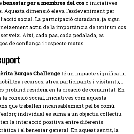
de
benestar per a membres del cos
o iniciatives
nts. Aquesta dimensió eleva l’esdeveniment per
’acció social. La participació ciutadana, ja sigui
oneixement actiu de la importància de tenir un cos
l serveix. Així, cada pas, cada pedalada, es
aços de confiança i respecte mutus.
suport
èrita Burgos Challenge
té un impacte significatiu
obilitza recursos, atreu participants i visitants, i
més profund resideix en la creació de comunitat. En
la cohesió social, iniciatives com aquesta
ons que treballen incansablement pel bé comú.
esforç individual es suma a un objectiu col·lectiu
ten la interacció positiva entre diferents
àtica i el benestar general. En aquest sentit, la