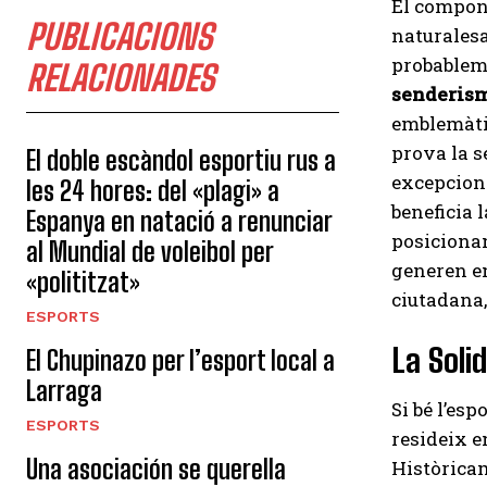
El compon
PUBLICACIONS
naturalesa
probablem
RELACIONADES
senderis
emblemàtic
prova la s
El doble escàndol esportiu rus a
excepciona
les 24 hores: del «plagi» a
beneficia 
Espanya en natació a renunciar
posicionan
al Mundial de voleibol per
generen en
«polititzat»
ciutadana,
ESPORTS
La Soli
El Chupinazo per l’esport local a
Larraga
Si bé l’esp
ESPORTS
resideix e
Una asociación se querella
Històricam