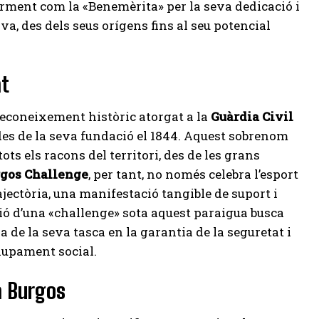
rment com la «Benemèrita» per la seva dedicació i
iva, des dels seus orígens fins al seu potencial
at
reconeixement històric atorgat a la
Guàrdia Civil
des de la seva fundació el 1844. Aquest sobrenom
ots els racons del territori, des de les grans
rgos Challenge
, per tant, no només celebra l’esport
ajectòria, una manifestació tangible de suport i
ció d’una «challenge» sota aquest paraigua busca
a de la seva tasca en la garantia de la seguretat i
lupament social.
a Burgos