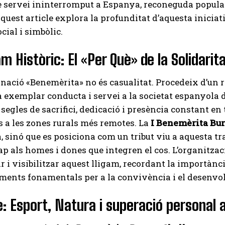
e servei ininterromput a Espanya, reconeguda popula
 Aquest article explora la profunditat d’aquesta iniciat
cial i simbòlic.
m Històric: El «Per Què» de la Solidarit
ació «Benemèrita» no és casualitat. Procedeix d’un 
a exemplar conducta i servei a la societat espanyola 
segles de sacrifici, dedicació i presència constant en t
ns a les zones rurals més remotes. La
I Benemèrita Bu
a, sinó que es posiciona com un tribut viu a aquesta tr
ap als homes i dones que integren el cos. L’organitza
ar i visibilitzar aquest lligam, recordant la importànci
lements fonamentals per a la convivència i el desenvo
e: Esport, Natura i superació personal 