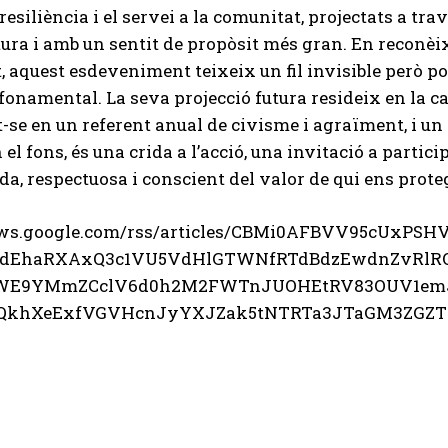
la resiliència i el servei a la comunitat, projectats a 
ura i amb un sentit de propòsit més gran. En reconèix
t, aquest esdeveniment teixeix un fil invisible però po
 fonamental. La seva projecció futura resideix en la 
-se en un referent anual de civisme i agraïment, i un 
n el fons, és una crida a l’acció, una invitació a parti
a, respectuosa i conscient del valor de qui ens prote
news.google.com/rss/articles/CBMi0AFBVV95cUx
dEhaRXAxQ3c1VU5VdHlGTWNfRTdBdzEwdnZvRl
WE9YMmZCclV6d0h2M2FWTnJUOHEtRV83OUV1em
QkhXeExfVGVHcnJyYXJZak5tNTRTa3JTaGM3ZGZ