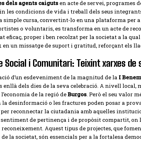
es dels agents caiguts
en acte de servei, programes 
in les condicions de vida i treball dels seus integra
a simple cursa, convertint-lo en una plataforma per a l
rtistes o voluntaris, es transforma en un acte de rec
t eficaç, proper i ben recolzat per la societat a la qua
 en un missatge de suport i gratitud, reforçant els ll
 Social i Comunitari: Teixint xarxes de 
ació d’un esdeveniment de la magnitud de la
I Benem
enllà dels dies de la seva celebració. A nivell local, m
l’economia de la regió de
Burgos
. Però el seu valor 
la desinformació o les fractures poden posar a prova 
per reconnectar la ciutadania amb aquelles instituci
sentiment de pertinença i de propòsit compartit, on l’
i reconeixement. Aquest tipus de projectes, que fomen
de la societat, són essencials per a la fortalesa democr