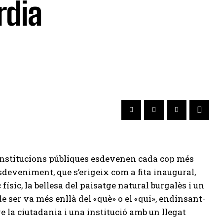
rdia
 institucions públiques esdevenen cada cop més
sdeveniment, que s’erigeix com a fita inaugural,
ísic, la bellesa del paisatge natural burgalès i un
de ser va més enllà del «què» o el «qui», endinsant-
re la ciutadania i una institució amb un llegat