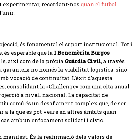
pot experimentar, recordant-nos
quan el futbol
d’unir.
ecció, és fonamental el suport institucional. Tot i
, és esperable que la
I Benemèrita Burgos
als, així com de la pròpia
Guàrdia Civil
, a través
garanteix no només la viabilitat logística, sinó
mb vocació de continuïtat. L’èxit d’aquesta
es, consolidant la «Challenge» com una cita anual
rojecció a nivell nacional. La capacitat de
ectiu comú és un desafiament complex que, de ser
ar a la que es pot veure en altres àmbits quan
t cas amb un enfocament solidari i cívic.
 manifest. És la reafirmació dels valors de