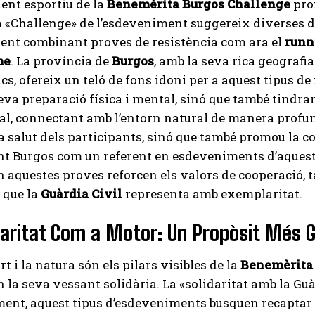
ent esportiu de la
Benemèrita Burgos Challenge
prom
 «Challenge» de l’esdeveniment suggereix diverses di
ent combinant proves de resistència com ara el
runn
me
. La província de
Burgos
, amb la seva rica geografia 
s, ofereix un teló de fons idoni per a aquest tipus d
eva preparació física i mental, sinó que també tindran
l, connectant amb l’entorn natural de manera profun
la salut dels participants, sinó que també promou la co
t Burgos com un referent en esdeveniments d’aquesta 
 aquestes proves reforcen els valors de cooperació, ta
 que la
Guàrdia Civil
representa amb exemplaritat.
daritat Com a Motor: Un Propòsit Més 
ort i la natura són els pilars visibles de la
Benemèrita
n la seva vessant solidària. La «solidaritat amb la Guà
ent, aquest tipus d’esdeveniments busquen recaptar fo