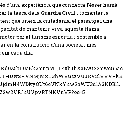
través d’una experiència que connecta l’ésser humà
er la tasca de la
Guàrdia Civil
i fomentar la
tent que uneix la ciutadania, el paisatge i una
capacitat de mantenir viva aquesta flama,
motor per al turisme esportiu i sostenible a
cipar en la construcció d’una societat més
geix cada dia.
PSHVKd0Z5b1I0aEk3YnpMQTZvb0hXaEwtS2YwcG5ac
ROTHUwSHVNMjMxT3hWVGszVUJRV2lVVVFkR
JjdmN4WDkyOUt6cVNkYkw2aWU3dlA3NDBlL
TZ2w2VFJkUVpvRTNKVnVP?oc=5