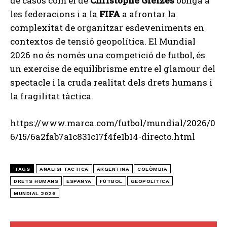
de casos com el de
Christophe Gleizes
obliga a
les federacions i a la
FIFA
a afrontar la
complexitat de organitzar esdeveniments en
contextos de tensió geopolítica. El Mundial
2026 no és només una competició de futbol, és
un exercise de equilibrisme entre el glamour del
spectacle i la cruda realitat dels drets humans i
la fragilitat tàctica.
https://www.marca.com/futbol/mundial/2026/0
6/15/6a2fab7a1c831c17f4fe1b14-directo.html
TAGS
ANÀLISI TÀCTICA
ARGENTINA
COLÒMBIA
DRETS HUMANS
ESPANYA
FÚTBOL
GEOPOLÍTICA
MUNDIAL 2026