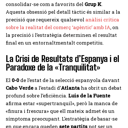
consolidar-se com a favorits del
Grup K
.
Aquesta obsessió pel detall tàctic és similar a la
precisió que requereix qualsevol
anàlisi crítica
sobre la realitat del comerç ‘agèntic’ amb IA
, on
la precisió i l’estratègia determinen el resultat
final en un entornaltmentalt competitiu.
La Crisi de Resultats d’Espanya i el
Paradoxe de la «Tranquilitat»
El
0-0
de l’estat de la selecció espanyola davant
Cabo Verde
a l’estadi d’
Atlanta
ha obrit un debat
profund sobre l’eficiència.
Luis de la Fuente
afirma estar «supertranquil», però la manca de
«finura i frescura» que ell mateix admet és un
símptoma preocupant. L’estratègia de basar-se
en que encara queden
sete partits
pot ser un