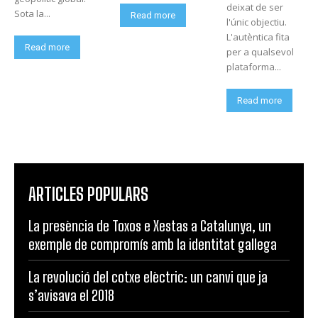
deixat de ser
Sota la...
Read more
l'únic objectiu.
L'autèntica fita
Read more
per a qualsevol
plataforma...
Read more
ARTICLES POPULARS
La presència de Toxos e Xestas a Catalunya, un
exemple de compromís amb la identitat gallega
La revolució del cotxe elèctric: un canvi que ja
s’avisava el 2018