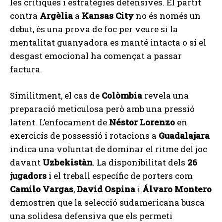
les crítiques i estratègies defensives. El partit
contra
Argèlia
a
Kansas City
no és només un
debut, és una prova de foc per veure si la
mentalitat guanyadora es manté intacta o si el
desgast emocional ha començat a passar
factura.
Similitment, el cas de
Colòmbia
revela una
preparació meticulosa però amb una pressió
latent. L’enfocament de
Néstor Lorenzo
en
exercicis de possessió i rotacions a
Guadalajara
indica una voluntat de dominar el ritme del joc
davant
Uzbekistàn
. La disponibilitat dels
26
jugadors
i el treball específic de porters com
Camilo Vargas
,
David Ospina
i
Álvaro Montero
demostren que la selecció sudamericana busca
una solidesa defensiva que els permeti