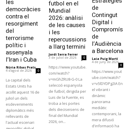
Estratègies
les
futbol en el
de
democràcies
Mundial
Contingut
contra el
2026: anàlisi
Digital i
resorgiment
de les causes
Compromís
del
i les
de
terrorisme
repercussions
l’Audiència
polític i
a llarg termini
a Barcelona
assenyala
Jordi Serra Ferrer
-
3 de juliol de 2026
0
l’Iran i Cuba
Laia Puig Martí
-
4 de juny de 2026
0
https://www.youtube.
Núria Ribas Prats
-
4 d'agost de 2026
0
https://www.yout
com/watch?
ube.com/watch?
v=mGhZRU8-G-0 La
La capital dels
v=v5lDYDPg2IA En
selecció espanyola
Estats Units ha
el vibrant i
de futbol, dirigida per
acollit aquest 16 de
dinàmic
Luis de la Fuente, es
juliol un dels
panorama
troba a les portes
esdeveniments
mediàtic
dels dieciseisens de
diplomàtics més
contemporani, la
final del Mundial
rellevants de
mera difusió
2026, on...
l'actual escenari
d'informació ha
geopolític global.