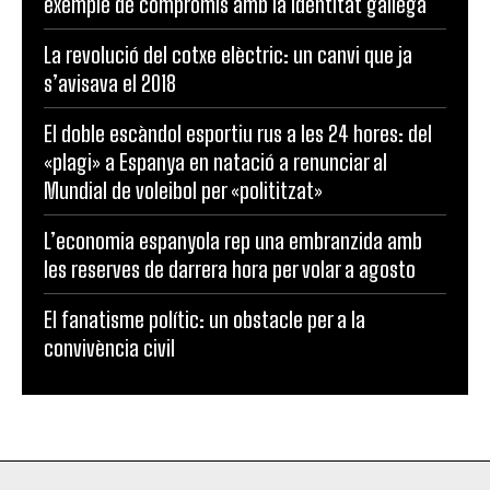
exemple de compromís amb la identitat gallega
La revolució del cotxe elèctric: un canvi que ja
s’avisava el 2018
El doble escàndol esportiu rus a les 24 hores: del
«plagi» a Espanya en natació a renunciar al
Mundial de voleibol per «polititzat»
L’economia espanyola rep una embranzida amb
les reserves de darrera hora per volar a agosto
El fanatisme polític: un obstacle per a la
convivència civil