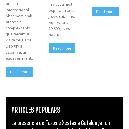
atalaia
iniciativa molt
internacional,
esperada pels
Read more
observem amb
joves catalans.
atenció el
Aquest any,
complex tapís
29.600 joves
que teixeix la
nascuts a...
visita del Papa
Lleó XIV a
Read more
Espanya, un
esdeveniment...
Read more
ARTICLES POPULARS
La presència de Toxos e Xestas a Catalunya, un