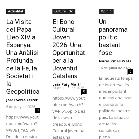
Actualitat
Cultura i Oci
Opinió
La Visita
El Bono
Un
del Papa
Cultural
panorama
Lleó XIV a
Joven
polític
Espanya:
2026: Una
bastant
Una Anàlisi
Oportunitat
fosc
Profunda
per a la
Núria Ribas Prats
-
de la Fe, la
Joventut
16 de juliol de 2026
0
Societat i
Catalana
En aquests temps
la
Laia Puig Martí
-
de incertesa, és
23 de juliol de 2026
Geopolítica
més important
0
que mai analitzar
https://www.yout
Jordi Serra Ferrer
-
el panorama
ube.com/watch?
6 de juny de 2026
0
polític del nostre
v=-Rl6NX-piio Des
https://www.yout
país. La situació
de la seva
ube.com/watch?
actual és
creació, el Bono
v=Y3Bsjm6SlSw
complexa i
Cultural Joven ha
Des de la nostra
plena...
estat una