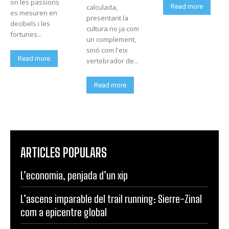
on les passions
Read more
calculada,
es mesuren en
presentant la
decibels i les
cultura no ja com
fortunes...
un complement,
sinó com l'eix
Read more
vertebrador de...
Read more
ARTICLES POPULARS
L’economia, penjada d’un xip
L’ascens imparable del trail running: Sierre-Zinal
com a epicentre global