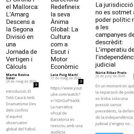
La jurisdicció
el Mallorca:
Redefineix
no es sotmet 
L’Amarg
la seva
poder polític 
Descens a
Ànima
a les
la Segona
Global: La
campanyes d
Divisió en
Cultura
descrèdit:
una
com a
L’imperatiu d
Jornada de
Escut i
l’independènc
Vertigen i
Motor
judicial
Càlculs
Econòmic
Núria Ribas Prats
-
Marta Rovira
Laia Puig Martí
-
26 de juny de 2026
Soler
-
31 de maig de 2026
24 de maig de 2026
0
0
En un moment en qu
https://www.yout
Introducció: El
la separació de pode
ube.com/watch?
Teló Caurà Amb
es troba sota una
v=1I2nGoPXwXk
Dramatisme Des
pressió sense
La narrativa
dels confins
precedents, la defen
oficial de
d'aquest
de la independència
Barcelona es
observatori
judicial s'erigeix no...
reescriu amb una
global del futbol,
audàcia