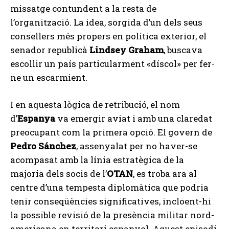
missatge contundent a la resta de
l’organització. La idea, sorgida d’un dels seus
consellers més propers en política exterior, el
senador republicà
Lindsey Graham
, buscava
escollir un país particularment «díscol» per fer-
ne un escarmient.
I en aquesta lògica de retribució, el nom
d’
Espanya
va emergir aviat i amb una claredat
preocupant com la primera opció. El govern de
Pedro Sánchez
, assenyalat per no haver-se
acompasat amb la línia estratègica de la
majoria dels socis de l’
OTAN
, es troba ara al
centre d’una tempesta diplomàtica que podria
tenir conseqüències significatives, incloent-hi
la possible revisió de la presència militar nord-
americana en territori espanyol. Aquest episodi