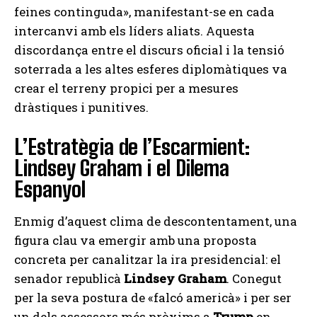
feines continguda», manifestant-se en cada
intercanvi amb els líders aliats. Aquesta
discordança entre el discurs oficial i la tensió
soterrada a les altes esferes diplomàtiques va
crear el terreny propici per a mesures
dràstiques i punitives.
L’Estratègia de l’Escarmient:
Lindsey Graham i el Dilema
Espanyol
Enmig d’aquest clima de descontentament, una
figura clau va emergir amb una proposta
concreta per canalitzar la ira presidencial: el
senador republicà
Lindsey Graham
. Conegut
per la seva postura de «falcó americà» i per ser
un dels assessors més pròxims a
Trump
en