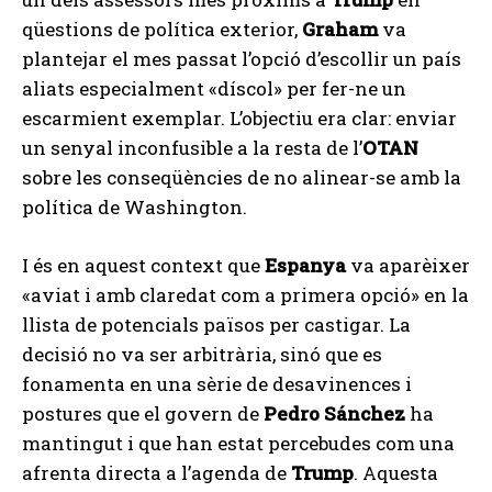
qüestions de política exterior,
Graham
va
plantejar el mes passat l’opció d’escollir un país
aliats especialment «díscol» per fer-ne un
escarmient exemplar. L’objectiu era clar: enviar
un senyal inconfusible a la resta de l’
OTAN
sobre les conseqüències de no alinear-se amb la
política de Washington.
I és en aquest context que
Espanya
va aparèixer
«aviat i amb claredat com a primera opció» en la
llista de potencials països per castigar. La
decisió no va ser arbitrària, sinó que es
fonamenta en una sèrie de desavinences i
postures que el govern de
Pedro Sánchez
ha
mantingut i que han estat percebudes com una
afrenta directa a l’agenda de
Trump
. Aquesta