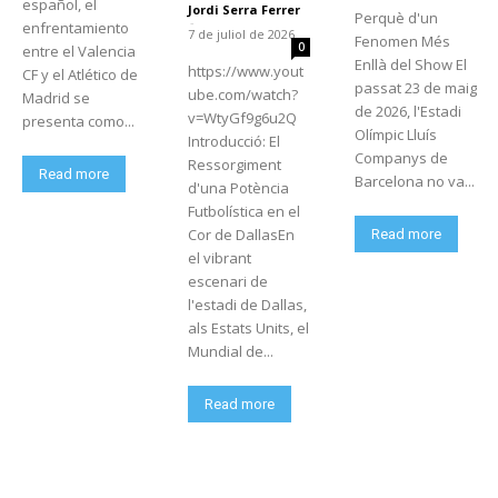
español, el
Jordi Serra Ferrer
Perquè d'un
-
enfrentamiento
7 de juliol de 2026
Fenomen Més
0
entre el Valencia
Enllà del Show El
https://www.yout
CF y el Atlético de
passat 23 de maig
ube.com/watch?
Madrid se
de 2026, l'Estadi
v=WtyGf9g6u2Q
presenta como...
Olímpic Lluís
Introducció: El
Companys de
Ressorgiment
Read more
Barcelona no va...
d'una Potència
Futbolística en el
Cor de DallasEn
Read more
el vibrant
escenari de
l'estadi de Dallas,
als Estats Units, el
Mundial de...
Read more