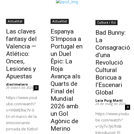
Actualitat
Actualitat
Cultura i Oci
Las claves
Espanya
Bad Bunny:
fantasy del
S’Imposa a
La
Valencia —
Portugal en
Consagració
Atlético:
un Duel
d’una
Onces,
Èpic: La
Revolució
Lesiones y
Roja
Cultural
Apuestas
Avança als
Boricua a
Quarts de
l’Escenari
diarimataro
-
29 d'abril de 2026
0
Final del
Global
https://www.yout
Mundial
Laia Puig Martí
-
ube.com/watch?
24 de maig de 2026
2026 amb
0
v=YI6WERw7V-0
un Gol
https://www.youtu
En el marco de la
be.com/watch?
Agònic de
emocionante
v=3yTv7j67h6k
Merino
jornada de fútbol
Introducció: El