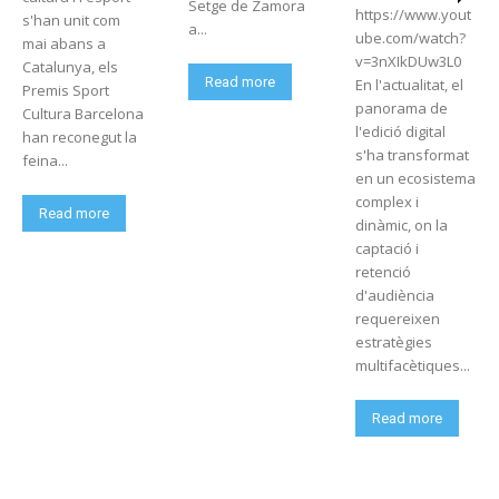
Setge de Zamora
https://www.yout
s'han unit com
a...
ube.com/watch?
mai abans a
v=3nXIkDUw3L0
Catalunya, els
Read more
En l'actualitat, el
Premis Sport
panorama de
Cultura Barcelona
l'edició digital
han reconegut la
s'ha transformat
feina...
en un ecosistema
complex i
Read more
dinàmic, on la
captació i
retenció
d'audiència
requereixen
estratègies
multifacètiques...
Read more