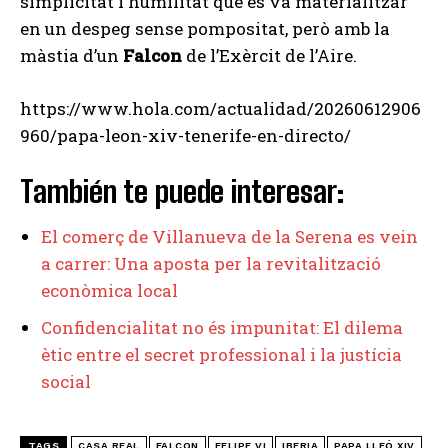
simplicitat i humilitat que es va materialitzar
en un despeg sense pompositat, però amb la
màstia d’un
Falcon
de l’Exèrcit de l’Aire.
https://www.hola.com/actualidad/20260612906
960/papa-leon-xiv-tenerife-en-directo/
También te puede interesar:
El comerç de Villanueva de la Serena es vein
a carrer: Una aposta per la revitalització
econòmica local
Confidencialitat no és impunitat: El dilema
ètic entre el secret professional i la justícia
social
TAGS
CASA REAL
FALCON
FELIPE VI
IBERIA
PAPA LLEÓ XIV