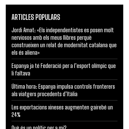
ARTICLES POPULARS
Jordi Amat: «Els independentistes es posen molt
nerviosos amb els meus llibres perquè
construeixen un relat de modernitat catalana que
els és aliena»
Espanya ja té Federació per a l’esport olímpic que
li faltava
Última hora: Espanya impulsa controls fronterers
als viatgers procedents d’Itàlia
Les exportacions xineses augmenten gairebé un
24%
Què és un polític per a mi?