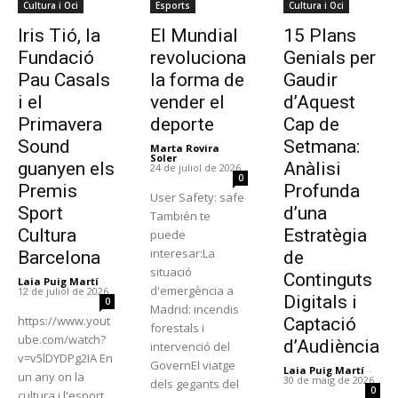
Cultura i Oci
Esports
Cultura i Oci
Iris Tió, la
El Mundial
15 Plans
Fundació
revoluciona
Genials per
Pau Casals
la forma de
Gaudir
i el
vender el
d’Aquest
Primavera
deporte
Cap de
Sound
Setmana:
Marta Rovira
Soler
-
guanyen els
Anàlisi
24 de juliol de 2026
0
Premis
Profunda
User Safety: safe
Sport
d’una
También te
Cultura
Estratègia
puede
interesar:La
Barcelona
de
situació
Continguts
Laia Puig Martí
-
d'emergència a
12 de juliol de 2026
Digitals i
0
Madrid: incendis
https://www.yout
Captació
forestals i
ube.com/watch?
d’Audiència
intervenció del
v=v5lDYDPg2IA En
GovernEl viatge
Laia Puig Martí
-
un any on la
30 de maig de 2026
dels gegants del
0
cultura i l'esport