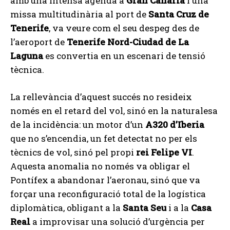
amb una intensa agenda a
Gran Canària
i una
missa multitudinària al port de
Santa Cruz de
Tenerife
, va veure com el seu despeg des de
l’aeroport de
Tenerife Nord-Ciudad de La
Laguna
es convertia en un escenari de tensió
tècnica.
La rellevància d’aquest succés no resideix
només en el retard del vol, sinó en la naturalesa
de la incidència: un motor d’un
A320 d’Iberia
que no s’encendia, un fet detectat no per els
tècnics de vol, sinó pel propi
rei Felipe VI
.
Aquesta anomalia no només va obligar el
Pontífex a abandonar l’aeronau, sinó que va
forçar una reconfiguració total de la logística
diplomàtica, obligant a la
Santa Seu
i a la
Casa
Real
a improvisar una solució d’urgència per