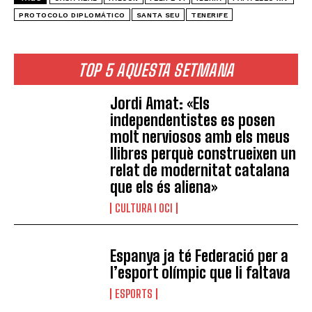
PROTOCOLO DIPLOMÁTICO
SANTA SEU
TENERIFE
TOP 5 AQUESTA SETMANA
Jordi Amat: «Els
independentistes es posen
molt nerviosos amb els meus
llibres perquè construeixen un
relat de modernitat catalana
que els és aliena»
CULTURA I OCI
Espanya ja té Federació per a
l’esport olímpic que li faltava
ESPORTS