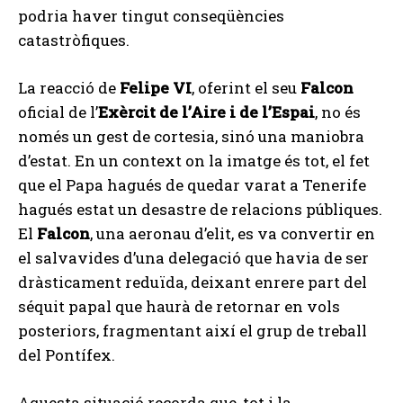
podria haver tingut conseqüències
catastròfiques.
La reacció de
Felipe VI
, oferint el seu
Falcon
oficial de l’
Exèrcit de l’Aire i de l’Espai
, no és
només un gest de cortesia, sinó una maniobra
d’estat. En un context on la imatge és tot, el fet
que el Papa hagués de quedar varat a Tenerife
hagués estat un desastre de relacions públiques.
El
Falcon
, una aeronau d’elit, es va convertir en
el salvavides d’una delegació que havia de ser
dràsticament reduïda, deixant enrere part del
séquit papal que haurà de retornar en vols
posteriors, fragmentant així el grup de treball
del Pontífex.
Aquesta situació recorda que, tot i la