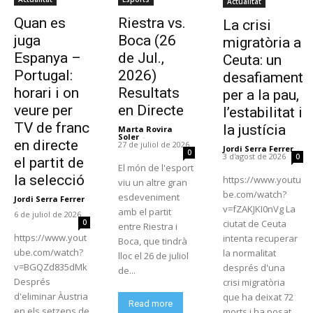
Actualitat
Quan es
Riestra vs.
La crisi
juga
Boca (26
migratòria a
Espanya –
de Jul.,
Ceuta: un
Portugal:
2026)
desafiament
horari i on
Resultats
per a la pau,
veure per
en Directe
l’estabilitat i
TV de franc
la justícia
Marta Rovira
Soler
-
en directe
27 de juliol de 2026
Jordi Serra Ferrer
-
0
3 d'agost de 2026
0
el partit de
El món de l'esport
la selecció
https://www.youtu
viu un altre gran
be.com/watch?
esdeveniment
Jordi Serra Ferrer
-
v=fZAKJKI0nVg La
amb el partit
6 de juliol de 2026
ciutat de Ceuta
0
entre Riestra i
https://www.yout
intenta recuperar
Boca, que tindrà
ube.com/watch?
la normalitat
lloc el 26 de juliol
v=BGQZd835dMk
després d'una
de...
Després
crisi migratòria
d'eliminar Àustria
que ha deixat 72
Read more
en els setzens de
morts i ha posat