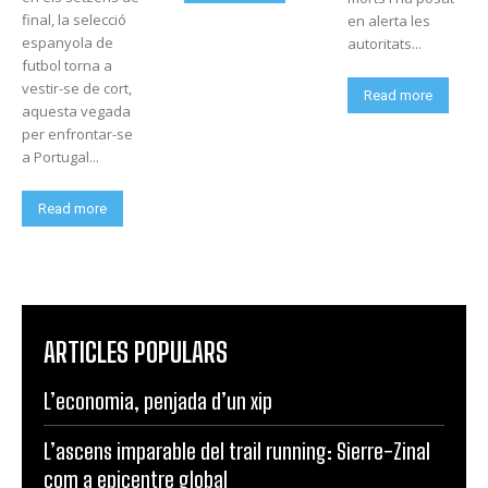
final, la selecció
en alerta les
espanyola de
autoritats...
futbol torna a
vestir-se de cort,
Read more
aquesta vegada
per enfrontar-se
a Portugal...
Read more
ARTICLES POPULARS
L’economia, penjada d’un xip
L’ascens imparable del trail running: Sierre-Zinal
com a epicentre global