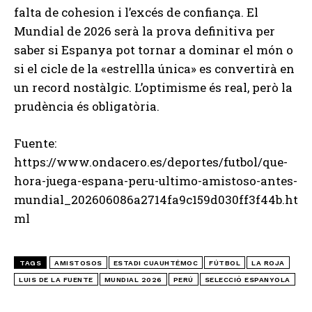
falta de cohesion i l’excés de confiança. El
Mundial de 2026 serà la prova definitiva per
saber si Espanya pot tornar a dominar el món o
si el cicle de la «estrellla única» es convertirà en
un record nostàlgic. L’optimisme és real, però la
prudència és obligatòria.
Fuente:
https://www.ondacero.es/deportes/futbol/que-
hora-juega-espana-peru-ultimo-amistoso-antes-
mundial_202606086a2714fa9c159d030ff3f44b.ht
ml
TAGS
AMISTOSOS
ESTADI CUAUHTÉMOC
FÚTBOL
LA ROJA
LUIS DE LA FUENTE
MUNDIAL 2026
PERÚ
SELECCIÓ ESPANYOLA